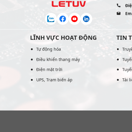
Điệ
Ema
LĨNH VỰC HOẠT ĐỘNG
TIN 
Tự động hóa
Truy
Điều khiển thang máy
Tuyể
Điện mặt trời
Tuyể
UPS, Trạm biến áp
Tài l