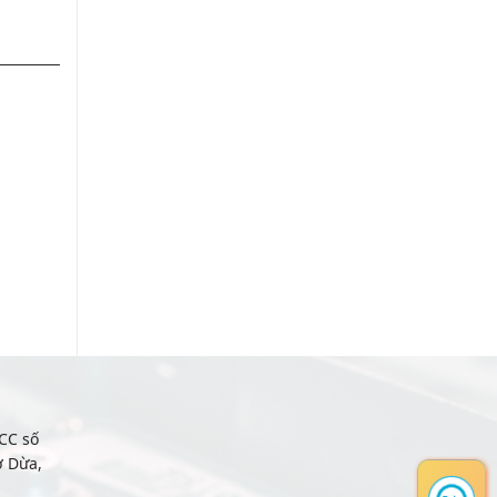
CC số
ợ Dừa,