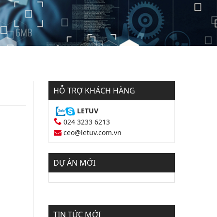
HỖ TRỢ KHÁCH HÀNG
LETUV
024 3233 6213
ceo@letuv.com.vn
DỰ ÁN MỚI
TIN TỨC MỚI