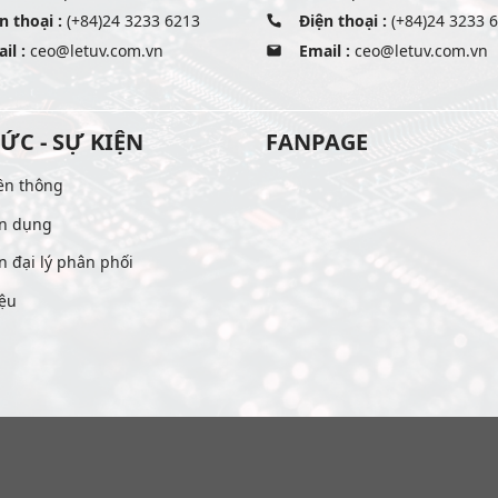
n thoại :
(+84)24 3233 6213
Điện thoại :
(+84)24 3233 
il :
ceo@letuv.com.vn
Email :
ceo@letuv.com.vn
TỨC - SỰ KIỆN
FANPAGE
ền thông
n dụng
n đại lý phân phối
iệu