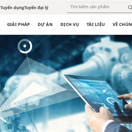
o
Tuyển dụng
Tuyển đại lý
GIẢI PHÁP
DỰ ÁN
DỊCH VỤ
TÀI LIỆU
VỀ CHÚN