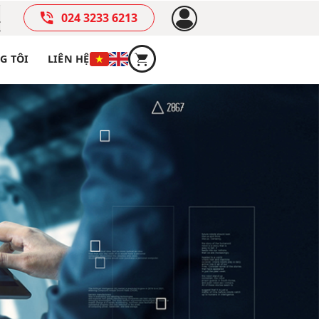
024 3233 6213
G TÔI
LIÊN HỆ