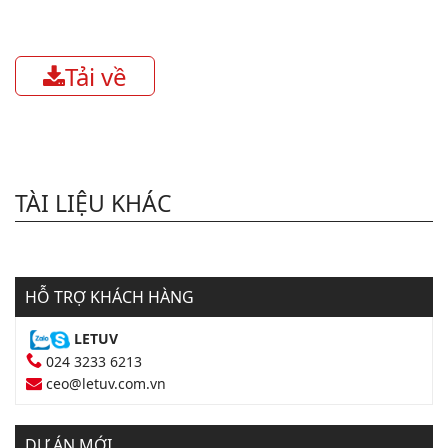
Tải về
TÀI LIỆU KHÁC
HỖ TRỢ KHÁCH HÀNG
LETUV
024 3233 6213
ceo@letuv.com.vn
DỰ ÁN MỚI