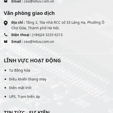
Email :
ceo@letuv.com.vn
Văn phòng giao dịch
Địa chỉ :
Tầng 2, Tòa nhà RCC số 33 Láng Hạ, Phường Ô
Chợ Dừa, Thành phố Hà Nội.
Điện thoại :
(+84)24 3233 6213
Email :
ceo@letuv.com.vn
LĨNH VỰC HOẠT ĐỘNG
Tự động hóa
Điều khiển thang máy
Điện mặt trời
UPS, Trạm biến áp
TIN TỨC - SỰ KIỆN