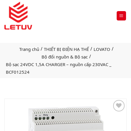
/
/
/
Trang chủ
THIẾT BỊ ĐIỆN HẠ THẾ
LOVATO
/
Bộ đổi nguồn & Bộ sạc
Bộ sạc 24VDC 1,5A CHARGER – nguồn cấp 230VAC _
BCF012524
Add
to
wishlist