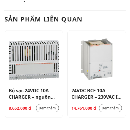
SẢN PHẨM LIÊN QUAN
Bộ sạc 24VDC 10A
24VDC BCE 10A
CHARGER – nguồn
CHARGER – 230VAC IN
cấp 230VAC- ADVC
– ADVC CHARGE
8.652.000
₫
14.761.000
₫
Xem thêm
Xem thêm
CHARGE MONITOR.
MONIT.