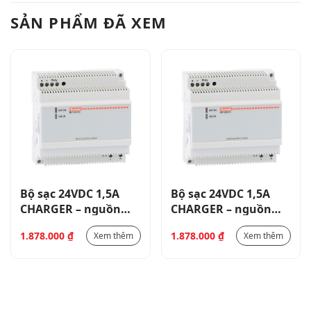
SẢN PHẨM ĐÃ XEM
Bộ sạc 24VDC 1,5A
Bộ sạc 24VDC 1,5A
CHARGER – nguồn
CHARGER – nguồn
cấp 230VAC _
cấp 230VAC _
1.878.000
₫
1.878.000
₫
Xem thêm
Xem thêm
BCF012524
BCF012524