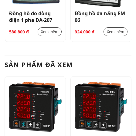
Đồng hồ đo dòng
Đồng hồ đa năng EM-
điện 1 pha DA-207
06
580.800
₫
924.000
₫
Xem thêm
Xem thêm
SẢN PHẨM ĐÃ XEM