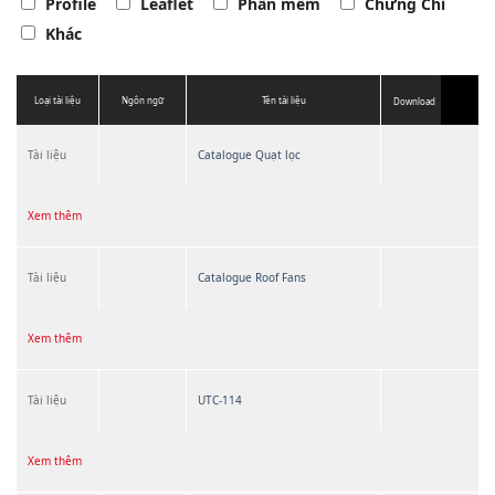
Profile
Leaflet
Phần mềm
Chứng Chỉ
Khác
Loại tài liệu
Ngôn ngữ
Tên tài liệu
Download
Tài liệu
Catalogue Quạt lọc
Xem thêm
Tài liệu
Catalogue Roof Fans
Xem thêm
Tài liệu
UTC-114
Xem thêm