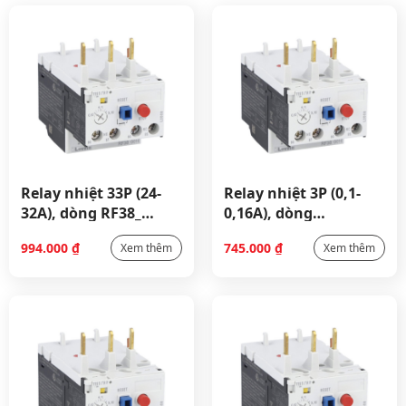
Relay nhiệt 33P (24-
Relay nhiệt 3P (0,1-
32A), dòng RF38_
0,16A), dòng
RF383200
RF38_RF380016
994.000
₫
745.000
₫
Xem thêm
Xem thêm