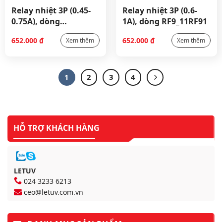
Relay nhiệt 3P (0.45-
Relay nhiệt 3P (0.6-
0.75A), dòng
1A), dòng RF9_11RF91
RF9_11RF9075
652.000
₫
652.000
₫
Xem thêm
Xem thêm
1
2
3
4
HỖ TRỢ KHÁCH HÀNG
LETUV
024 3233 6213
ceo@letuv.com.vn