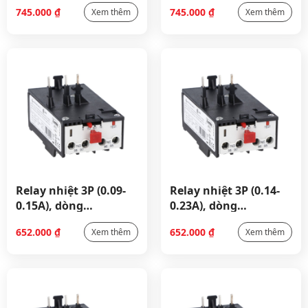
RF38_RF380063
RF380100
745.000
₫
745.000
₫
Xem thêm
Xem thêm
Relay nhiệt 3P (0.09-
Relay nhiệt 3P (0.14-
0.15A), dòng
0.23A), dòng
RF9_11RF9015
RF9_11RF9023
652.000
₫
652.000
₫
Xem thêm
Xem thêm