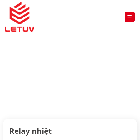
RELAY NHIỆT
Trang chủ
»
THIẾT BỊ ĐIỆN HẠ THẾ
»
LOVATO
»
Relay nhiệt
Relay nhiệt