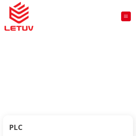
PLC
Trang chủ
»
THIẾT BỊ ĐIỆN HẠ THẾ
»
MEGMEET
»
PLC
PLC