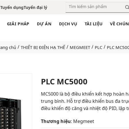
o
Tuyển dụng
Tuyển đại lý
GIẢI PHÁP
DỰ ÁN
DỊCH VỤ
TÀI LIỆU
VỀ CHÚN
/
/
/
/
rang chủ
THIẾT BỊ ĐIỆN HẠ THẾ
MEGMEET
PLC
PLC MC50
PLC MC5000
Add
MC5000 là bộ điều khiển kết hợp hoàn h
to
trung bình. Hỗ trợ điều khiển bus đa t
wishlist
điều khiển độ căng và nhiệt độ PID, lập t
Thương hiệu
: Megmeet