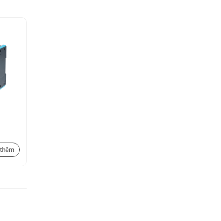
PLC MU200
Liên hệ
 thêm
Xem thêm