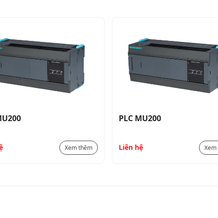
MU200
PLC MU200
ệ
Liên hệ
Xem thêm
Xem