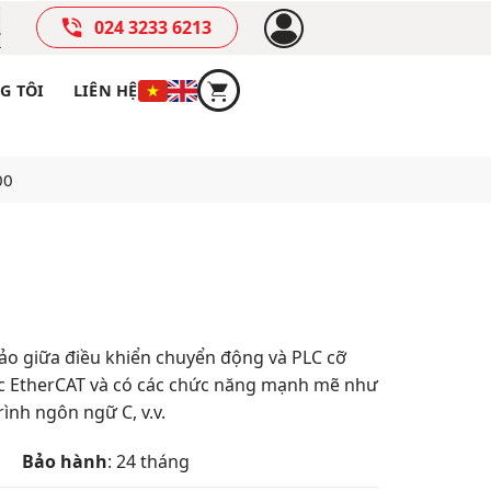
024 3233 6213
G TÔI
LIÊN HỆ
00
ảo giữa điều khiển chuyển động và PLC cỡ
rục EtherCAT và có các chức năng mạnh mẽ như
rình ngôn ngữ C, v.v.
Bảo hành
: 24 tháng