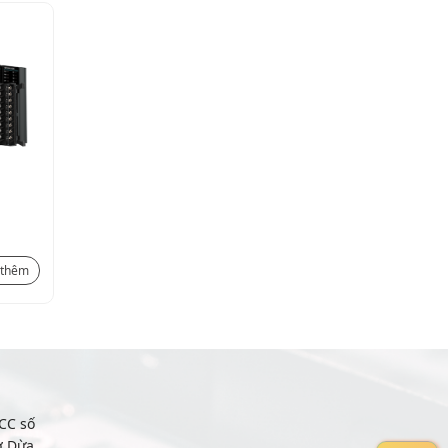
PLC MC5000
Liên hệ
 thêm
Xem thêm
CC số
ợ Dừa,