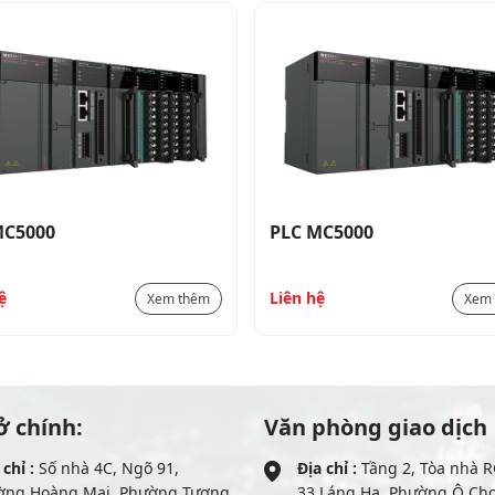
MC5000
PLC MC5000
ệ
Liên hệ
Xem thêm
Xem
ở chính:
Văn phòng giao dịch
 chỉ :
Số nhà 4C, Ngõ 91,
Địa chỉ :
Tầng 2, Tòa nhà R
ờng Hoàng Mai, Phường Tương
33 Láng Hạ, Phường Ô Ch