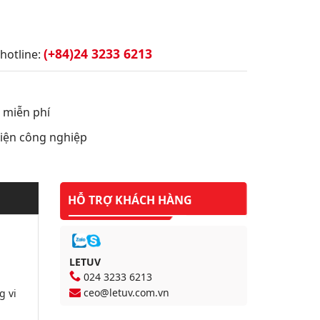
(+84)24 3233 6213
hotline:
t miễn phí
 điện công nghiệp
HỖ TRỢ KHÁCH HÀNG
LETUV
024 3233 6213
ceo@letuv.com.vn
g vi