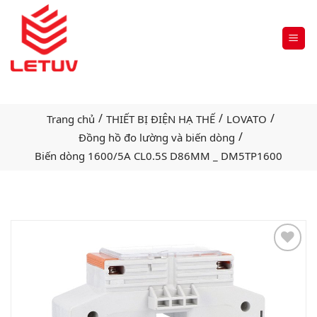
/
/
/
Trang chủ
THIẾT BỊ ĐIỆN HẠ THẾ
LOVATO
/
Đồng hồ đo lường và biến dòng
Biến dòng 1600/5A CL0.5S D86MM _ DM5TP1600
Add
to
wishlist