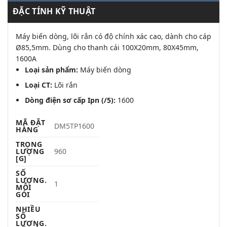
ĐẶC TÍNH KỸ THUẬT
Máy biến dòng, lõi rắn có độ chính xác cao, dành cho cáp
Ø85,5mm. Dùng cho thanh cái 100X20mm, 80X45mm,
1600A
Loại sản phẩm:
Máy biến dòng
Loại CT:
Lõi rắn
Dòng điện sơ cấp Ipn (/5):
1600
MÃ ĐẶT
DM5TP1600
HÀNG
TRỌNG
LƯỢNG
960
[G]
SỐ
LƯỢNG.
1
MỖI
GÓI
NHIỀU
SỐ
LƯỢNG.