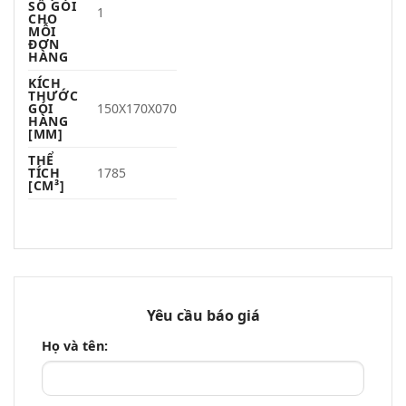
SỐ GÓI
1
CHO
MỖI
ĐƠN
HÀNG
KÍCH
THƯỚC
GÓI
150X170X070
HÀNG
[MM]
THỂ
TÍCH
1785
[CM³]
Yêu cầu báo giá
Họ và tên: