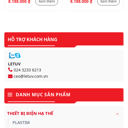
8.188.000
₫
8.188.000
₫
Xem thêm
Xem thêm
(chưa bao gồm bảng
(chưa bao gồm bảng
điều khiển và module
điều khiển và module
mobdbus)
mobdbus)
HỖ TRỢ KHÁCH HÀNG
LETUV
024 3233 6213
ceo@letuv.com.vn
DANH MỤC SẢN PHẨM
THIẾT BỊ ĐIỆN HẠ THẾ
PLASTIM