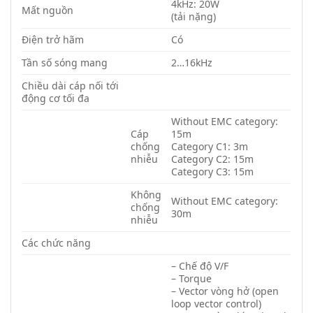
4kHz: 20W
Mất nguồn
(tải nặng)
Điện trở hãm
Có
Tần số sóng mang
2…16kHz
Chiều dài cáp nối tới
động cơ tối đa
Without EMC category:
Cáp
15m
chống
Category C1: 3m
nhiễu
Category C2: 15m
Category C3: 15m
Không
Without EMC category:
chống
30m
nhiễu
Các chức năng
– Chế độ V/F
– Torque
– Vector vòng hở (open
loop vector control)