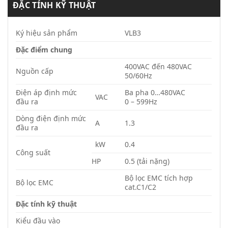
ĐẶC TÍNH KỸ THUẬT
Ký hiệu sản phẩm
VLB3
Đặc điểm chung
400VAC đến 480VAC
Nguồn cấp
50/60Hz
Điện áp định mức
Ba pha 0…480VAC
VAC
đầu ra
0 – 599Hz
Dòng điện định mức
A
1.3
đầu ra
kW
0.4
Công suất
HP
0.5 (tải nặng)
Bộ lọc EMC tích hợp
Bộ lọc EMC
cat.C1/C2
Đặc tính kỹ thuật
Kiểu đầu vào