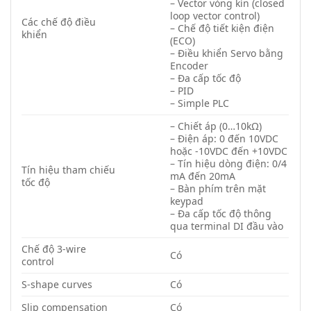
– Vector vòng kín (closed
loop vector control)
Các chế độ điều
– Chế độ tiết kiện điện
khiển
(ECO)
– Điều khiển Servo bằng
Encoder
– Đa cấp tốc độ
– PID
– Simple PLC
– Chiết áp (0…10kΩ)
– Điện áp: 0 đến 10VDC
hoặc -10VDC đến +10VDC
– Tín hiệu dòng điện: 0/4
Tín hiệu tham chiếu
mA đến 20mA
tốc độ
– Bàn phím trên mặt
keypad
– Đa cấp tốc độ thông
qua terminal DI đầu vào
Chế độ 3-wire
Có
control
S-shape curves
Có
Slip compensation
Có