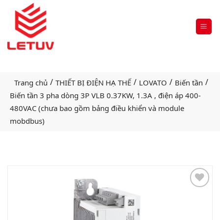
/
/
/
/
Trang chủ
THIẾT BỊ ĐIỆN HẠ THẾ
LOVATO
Biến tần
Biến tần 3 pha dòng 3P VLB 0.37KW, 1.3A , điện áp 400-
480VAC (chưa bao gồm bảng điều khiển và module
mobdbus)
Add
to
wishlist