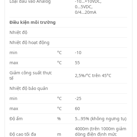
Loại đầu vào Analog
-10…+10VDC,
0…5VDC,
0/4…20mA
Điều kiện môi trường
Nhiệt độ
Nhiệt độ hoạt động
min
°C
-10
max
°C
55
Giảm công suất thực
2,5%/°C trên 45°C
tế
Nhiệt độ bảo quản
min
°C
-25
max
°C
60
Độ ẩm
%
5…95% (không ngưng tụ)
4000m (trên 1000m giảm
Độ cao tối đa
m
dòng điện định mức