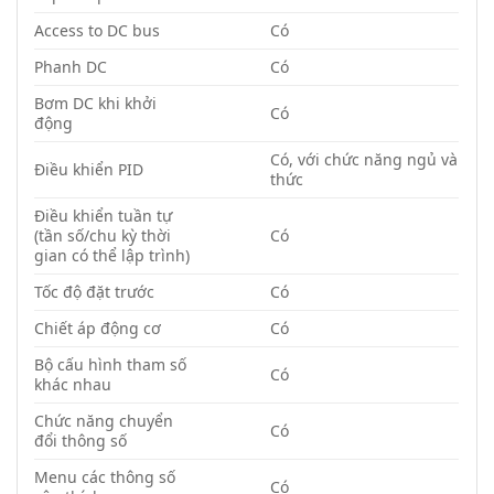
Access to DC bus
Có
Phanh DC
Có
Bơm DC khi khởi
Có
động
Có, với chức năng ngủ và
Điều khiển PID
thức
Điều khiển tuần tự
(tần số/chu kỳ thời
Có
gian có thể lập trình)
Tốc độ đặt trước
Có
Chiết áp động cơ
Có
Bộ cấu hình tham số
Có
khác nhau
Chức năng chuyển
Có
đổi thông số
Menu các thông số
Có