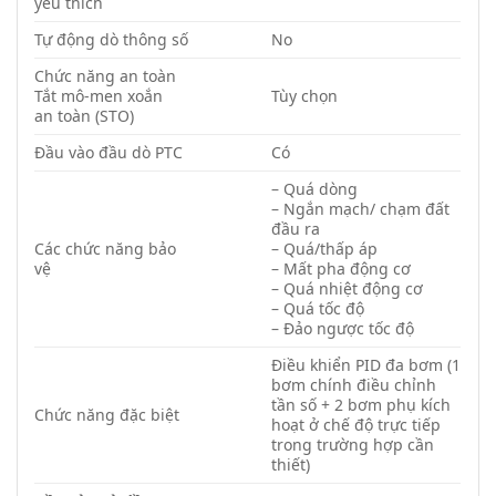
yêu thích
Tự động dò thông số
No
Chức năng an toàn
Tắt mô-men xoắn
Tùy chọn
an toàn (STO)
Đầu vào đầu dò PTC
Có
– Quá dòng
– Ngắn mạch/ chạm đất
đầu ra
Các chức năng bảo
– Quá/thấp áp
vệ
– Mất pha động cơ
– Quá nhiệt động cơ
– Quá tốc độ
– Đảo ngược tốc độ
Điều khiển PID đa bơm (1
bơm chính điều chỉnh
tần số + 2 bơm phụ kích
Chức năng đặc biệt
hoạt ở chế độ trực tiếp
trong trường hợp cần
thiết)