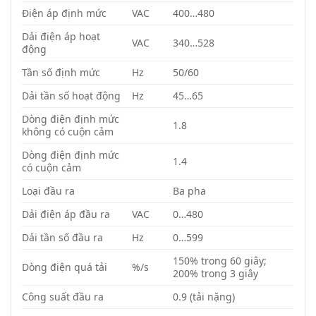
Điện áp định mức
VAC
400…480
Dải điện áp hoạt
VAC
340…528
động
Tần số định mức
Hz
50/60
Dải tần số hoạt động
Hz
45…65
Dòng điện định mức
1.8
không có cuộn cảm
Dòng điện định mức
1.4
có cuộn cảm
Loại đầu ra
Ba pha
Dải điện áp đầu ra
VAC
0…480
Dải tần số đầu ra
Hz
0…599
150% trong 60 giây;
Dòng điện quá tải
%/s
200% trong 3 giây
Công suất đầu ra
0.9 (tải nặng)