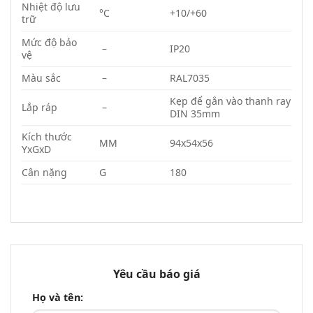
Nhiệt độ lưu
°C
+10/+60
trữ
Mức độ bảo
–
IP20
vệ
Màu sắc
–
RAL7035
Kẹp để gắn vào thanh ray
Lắp ráp
–
DIN 35mm
Kích thước
MM
94x54x56
YxGxD
Cân nặng
G
180
Yêu cầu báo giá
Họ và tên: