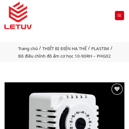
/
/
/
Trang chủ
THIẾT BỊ ĐIỆN HẠ THẾ
PLASTIM
Bộ điều chỉnh độ ẩm cơ học 10-90RH – PHG02
Add
to
wishlist