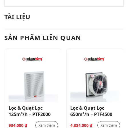
TÀI LIỆU
SẢN PHẨM LIÊN QUAN
Lọc & Quạt Lọc
Lọc & Quạt Lọc
125m³/h – PTF2000
650m³/h – PTF4500
934.000
₫
4.334.000
₫
Xem thêm
Xem thêm