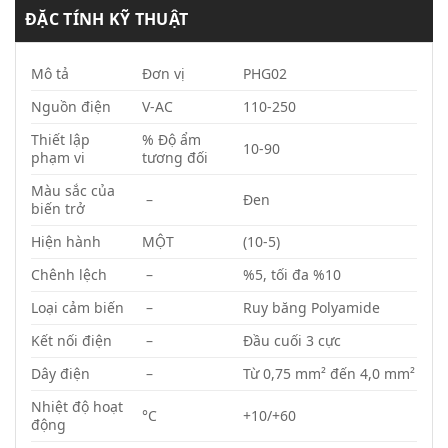
ĐẶC TÍNH KỸ THUẬT
Mô tả
Đơn vị
PHG02
Nguồn điện
V-AC
110-250
Thiết lập
% Độ ẩm
10-90
phạm vi
tương đối
Màu sắc của
–
Đen
biến trở
Hiện hành
MỘT
(10-5)
Chênh lệch
–
%5, tối đa %10
Loại cảm biến
–
Ruy băng Polyamide
Kết nối điện
–
Đầu cuối 3 cực
Dây điện
–
Từ 0,75 mm² đến 4,0 mm²
Nhiệt độ hoạt
°C
+10/+60
động