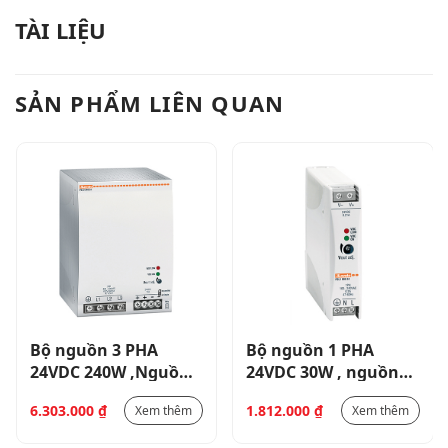
TÀI LIỆU
SẢN PHẨM LIÊN QUAN
Bộ nguồn 3 PHA
Bộ nguồn 1 PHA
24VDC 240W ,Nguồn
24VDC 30W , nguồn
cấp 400-500VAC _
cấp100-240VAC, LẮP
6.303.000
₫
1.812.000
₫
Xem thêm
Xem thêm
PSL324024
DIN _ PSL103024