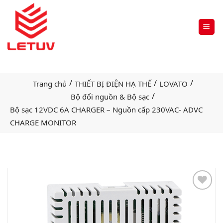
/
/
/
Trang chủ
THIẾT BỊ ĐIỆN HẠ THẾ
LOVATO
/
Bộ đổi nguồn & Bộ sạc
Bộ sạc 12VDC 6A CHARGER – Nguồn cấp 230VAC- ADVC
CHARGE MONITOR
Add
to
wishlist