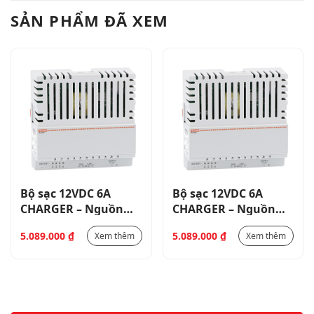
SẢN PHẨM ĐÃ XEM
Bộ sạc 12VDC 6A
Bộ sạc 12VDC 6A
CHARGER – Nguồn
CHARGER – Nguồn
cấp 230VAC- ADVC
cấp 230VAC- ADVC
5.089.000
₫
5.089.000
₫
Xem thêm
Xem thêm
CHARGE MONITOR
CHARGE MONITOR