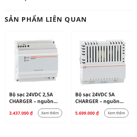
SẢN PHẨM LIÊN QUAN
Bộ sạc 24VDC 2,5A
Bộ sạc 24VDC 5A
CHARGER – nguồn
CHARGER – nguồn
cấp 230VAC _
cấp 230VAC- ADVC
3.437.000
₫
5.699.000
₫
Xem thêm
Xem thêm
BCF025024
CHARGE MONITOR.