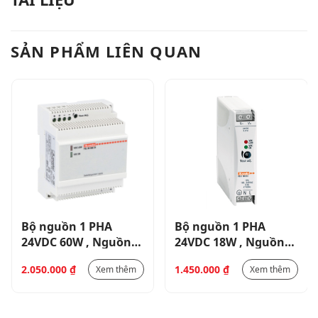
SẢN PHẨM LIÊN QUAN
Bộ nguồn 1 PHA
Bộ nguồn 1 PHA
24VDC 60W , Nguồn
24VDC 18W , Nguồn
cấp100-240VAC _
cấp 100-240VAC, LẮP
2.050.000
₫
1.450.000
₫
Xem thêm
Xem thêm
PSL1M06024
DIN _ PSL101824