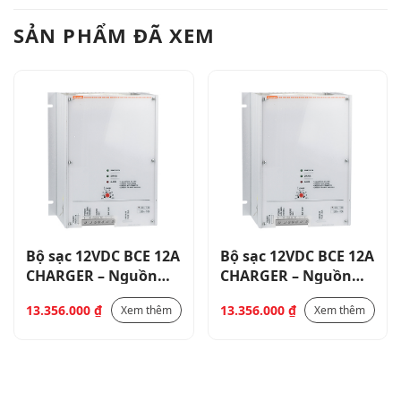
SẢN PHẨM ĐÃ XEM
Bộ sạc 12VDC BCE 12A
Bộ sạc 12VDC BCE 12A
CHARGER – Nguồn
CHARGER – Nguồn
cấp 230VAC – ADVC
cấp 230VAC – ADVC
13.356.000
₫
13.356.000
₫
Xem thêm
Xem thêm
CHARGE MONITOR
CHARGE MONITOR