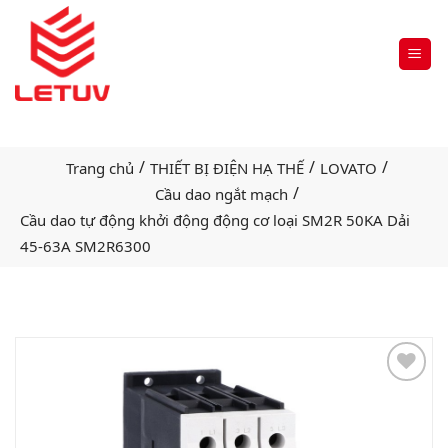
/
/
/
Trang chủ
THIẾT BỊ ĐIỆN HẠ THẾ
LOVATO
/
Cầu dao ngắt mạch
Cầu dao tự động khởi động động cơ loại SM2R 50KA Dải
45-63A SM2R6300
Add
to
wishlist