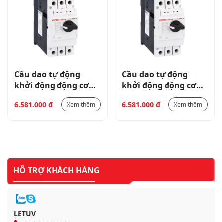
Cầu dao tự động
Cầu dao tự động
khởi động động cơ
khởi động động cơ
loại SM2R 50KA Dải
loại SM2R 50KA Dải
6.581.000
₫
6.581.000
₫
Xem thêm
Xem thêm
45-63A SM2R6300
45-63A SM2R6300
HỖ TRỢ KHÁCH HÀNG
LETUV