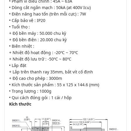
• Phạm vi điều chỉnh : 45A ~ 63A
• Dòng cắt ngắn mạch : 50kA (at 400V Icu)
• Điện năng hao tổn (trên mỗi cực) : 7W
• Cấp bảo vệ : IP20
• Tuổi thọ :
+ Độ bền máy : 50.000 chu kỳ
+ Độ bền điện : 20.000 chu kỳ
• Biên nhiệt :
+ Nhiệt độ hoạt động : -20ºC ~ 70ºC
+ Nhiệt độ lưu trữ : -50ºC ~ 80ºC
• Lắp đặt
+ Lắp trên thanh ray 35mm, bắt vít cố định
+ Độ cao cho phép : 3000m
• Kích thước sản phẩm : 55 x 125 x 144.6 (mm)
• Trọng lượng : 1000g
• Qui cách đóng gói : 1 cái / hộp
Kích thước