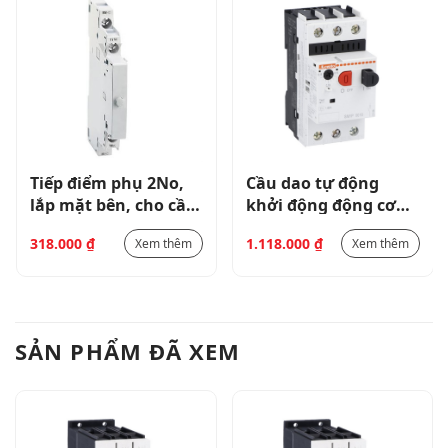
Tiếp điểm phụ 2No,
Cầu dao tự động
lắp mặt bên, cho cầu
khởi động động cơ
dao khởi động động
loại SM1P 100KA Dải
318.000
₫
1.118.000
₫
Xem thêm
Xem thêm
cơ loại SM2R/SM3R
0,25-0,4A _ SM1P0040
SẢN PHẨM ĐÃ XEM