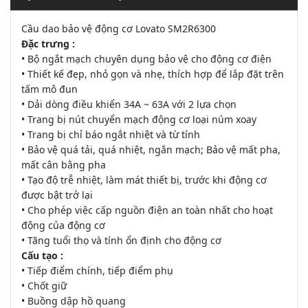
Cầu dao bảo vệ động cơ Lovato SM2R6300
Đặc trưng :
• Bộ ngắt mạch chuyên dụng bảo vệ cho động cơ điện
• Thiết kế đẹp, nhỏ gọn và nhẹ, thích hợp để lắp đặt trên
tấm mô đun
• Dải dòng điều khiển 34A ~ 63A với 2 lựa chọn
• Trang bị nút chuyển mạch động cơ loại núm xoay
• Trang bị chỉ báo ngắt nhiệt và từ tính
• Bảo vệ quá tải, quá nhiệt, ngắn mạch; Bảo vệ mất pha,
mất cân bằng pha
• Tạo độ trễ nhiệt, làm mát thiết bị, trước khi động cơ
được bật trở lại
• Cho phép việc cấp nguồn điện an toàn nhất cho hoạt
động của động cơ
• Tăng tuổi thọ và tính ổn định cho động cơ
Cấu tạo :
• Tiếp điểm chính, tiếp điểm phụ
• Chốt giữ
• Buồng dập hồ quang