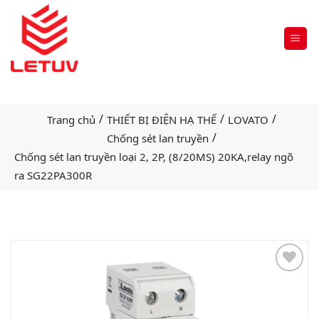
/
/
/
Trang chủ
THIẾT BỊ ĐIỆN HẠ THẾ
LOVATO
/
Chống sét lan truyền
Chống sét lan truyền loại 2, 2P, (8/20MS) 20KA,relay ngõ
ra SG22PA300R
Add
to
wishlist