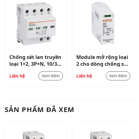
Chống sét lan truyền
Module mở rộng loại
loại 1+2, 3P+N, 10/350
2 cho dòng chống sét
12.5KA,relay ngõ ra
SG2 – SGX02PA300
Liên hệ
Liên hệ
Xem thêm
Xem thêm
SA0B3NA320R
SẢN PHẨM ĐÃ XEM