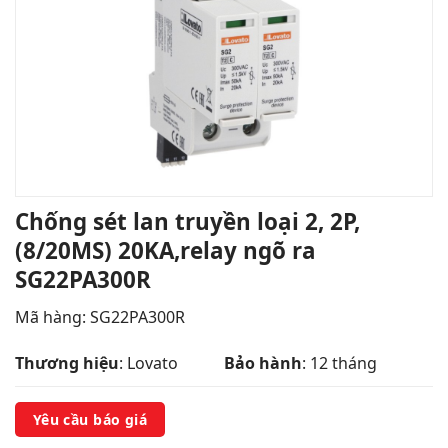
Chống sét lan truyền loại 2, 2P,
(8/20MS) 20KA,relay ngõ ra
SG22PA300R
Mã hàng: SG22PA300R
Thương hiệu
: Lovato
Bảo hành
: 12 tháng
Yêu cầu báo giá