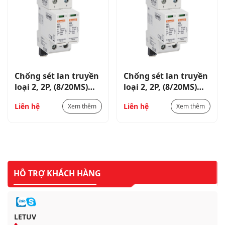
Chống sét lan truyền
Chống sét lan truyền
loại 2, 2P, (8/20MS)
loại 2, 2P, (8/20MS)
20KA,relay ngõ ra
20KA,relay ngõ ra
Liên hệ
Liên hệ
Xem thêm
Xem thêm
SG22PA300R
SG22PA300R
HỖ TRỢ KHÁCH HÀNG
LETUV