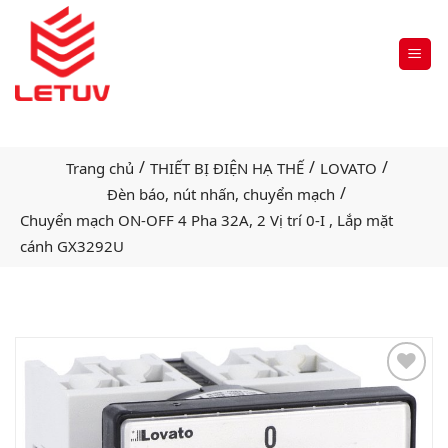
/
/
/
Trang chủ
THIẾT BỊ ĐIỆN HẠ THẾ
LOVATO
/
Đèn báo, nút nhấn, chuyển mạch
Chuyển mạch ON-OFF 4 Pha 32A, 2 Vị trí 0-I , Lắp mặt
cánh GX3292U
Add
to
wishlist