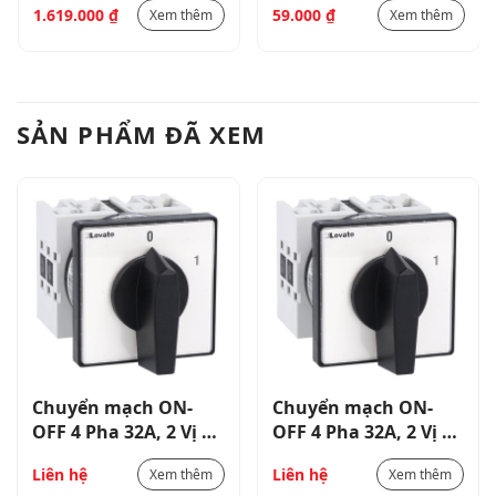
1.619.000
₫
59.000
₫
Xem thêm
Xem thêm
cánh_GX3210U
LPXC10
SẢN PHẨM ĐÃ XEM
Chuyển mạch ON-
Chuyển mạch ON-
OFF 4 Pha 32A, 2 Vị trí
OFF 4 Pha 32A, 2 Vị trí
0-I , Lắp mặt cánh
0-I , Lắp mặt cánh
Liên hệ
Liên hệ
Xem thêm
Xem thêm
GX3292U
GX3292U