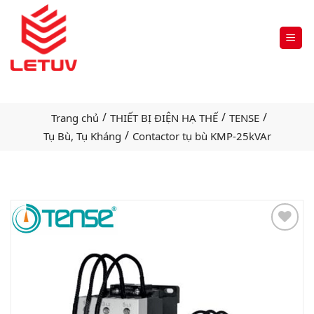
/
/
/
Trang chủ
THIẾT BỊ ĐIỆN HẠ THẾ
TENSE
/
Tụ Bù, Tụ Kháng
Contactor tụ bù KMP-25kVAr
Add
to
wishlist