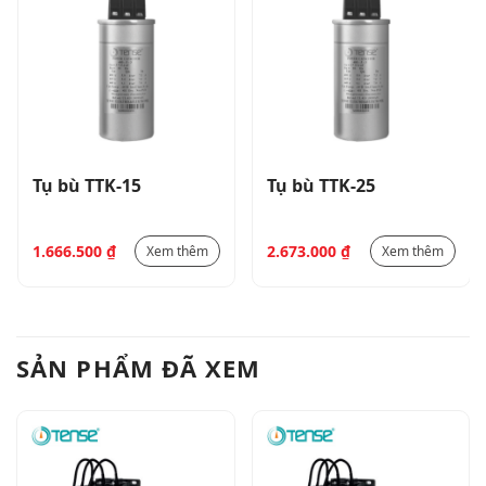
Tụ bù TTK-15
Tụ bù TTK-25
1.666.500
₫
2.673.000
₫
Xem thêm
Xem thêm
SẢN PHẨM ĐÃ XEM