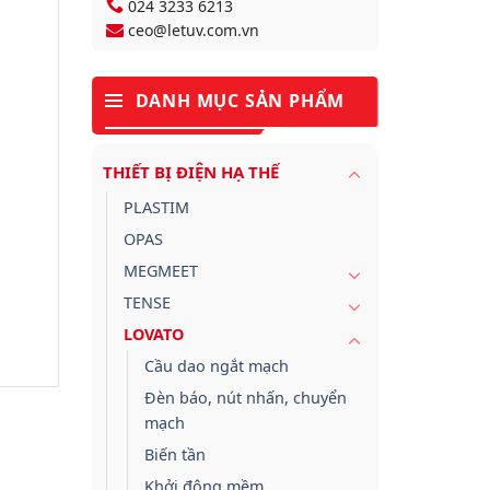
024 3233 6213
ceo@letuv.com.vn
DANH MỤC SẢN PHẨM
THIẾT BỊ ĐIỆN HẠ THẾ
PLASTIM
OPAS
MEGMEET
TENSE
LOVATO
Cầu dao ngắt mạch
Đèn báo, nút nhấn, chuyển
mạch
Biến tần
Khởi động mềm