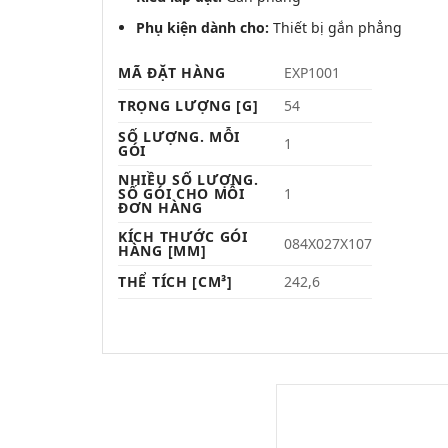
Phụ kiện dành cho:
Thiết bị gắn phẳng
MÃ ĐẶT HÀNG
EXP1001
TRỌNG LƯỢNG [G]
54
SỐ LƯỢNG. MỖI
1
GÓI
NHIỀU SỐ LƯỢNG.
SỐ GÓI CHO MỖI
1
ĐƠN HÀNG
KÍCH THƯỚC GÓI
084X027X107
HÀNG [MM]
THỂ TÍCH [CM³]
242,6