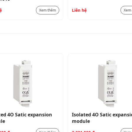
ệ
Liên hệ
Xem thêm
Xem
ted 4O Satic expansion
Isolated 4O Satic expans
le
module