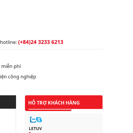
(+84)24 3233 6213
hotline:
t miễn phí
 điện công nghiệp
HỖ TRỢ KHÁCH HÀNG
LETUV