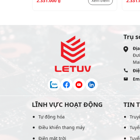
2.331.000
₫
2.331
Xem thêm
Xem thêm
Trụ s
Địa
Đư
Mai
Điệ
Ema
LĨNH VỰC HOẠT ĐỘNG
TIN 
Tự động hóa
Truy
Điều khiển thang máy
Tuyể
Điện mặt trời
Tuyể