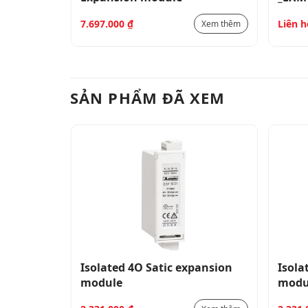
Liên h
7.697.000
₫
Xem thêm
Xem thêm
SẢN PHẨM ĐÃ XEM
pansion
Isolated 4O Satic expansion
Isola
module
modu