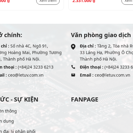
.000
₫
2.331.000
₫
Xem thêm
Xem
ở chính:
Văn phòng giao dịch
 chỉ :
Số nhà 4C, Ngõ 91,
Địa chỉ :
Tầng 2, Tòa nhà R
ờng Hoàng Mai, Phường Tương
33 Láng Hạ, Phường Ô Ch
, Thành phố Hà Nội.
Thành phố Hà Nội.
n thoại :
(+84)24 3233 6213
Điện thoại :
(+84)24 3233 
il :
ceo@letuv.com.vn
Email :
ceo@letuv.com.vn
TỨC - SỰ KIỆN
FANPAGE
ền thông
n dụng
n đại lý phân phối