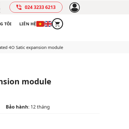
024 3233 6213
G TÔI
LIÊN HỆ
lated 4O Satic expansion module
ansion module
Bảo hành
: 12 tháng