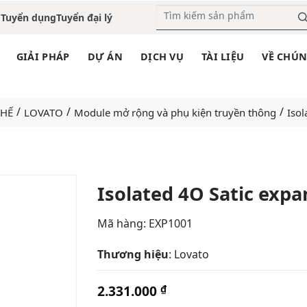
o
Tuyển dụng
Tuyển đại lý
GIẢI PHÁP
DỰ ÁN
DỊCH VỤ
TÀI LIỆU
VỀ CHÚN
/
/
/
THẾ
LOVATO
Module mở rộng và phụ kiện truyền thông
Iso
Isolated 4O Satic exp
Add
Mã hàng:
EXP1001
to
wishlist
Thương hiệu
: Lovato
2.331.000
₫