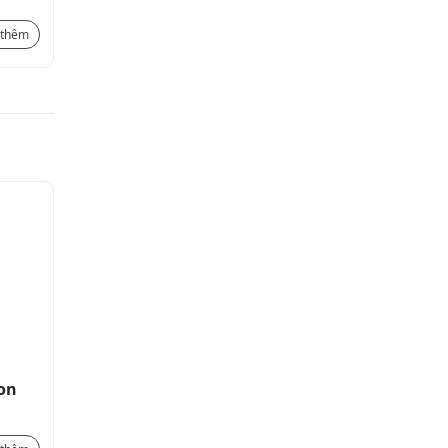
2.780.000
₫
2.128.000
₫
 thêm
Xem thêm
ion
Isolated 4O Satic expansion
module