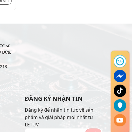
2.331.000
₫
 thêm
Xem thêm
CC số
ợ Dừa,
6213
ĐĂNG KÝ NHẬN TIN
Đăng ký để nhận tin tức về sản
phẩm và giải pháp mới nhất từ
LETUV