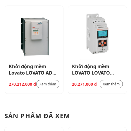
Khởi động mềm
Khởi động mềm
Lovato LOVATO ADX
LOVATO LOVATO
3P 250KW, 470A, Điện
ADXL 3P 15KW,30A,
270.212.000
₫
20.271.000
₫
Xem thêm
Xem thêm
áp 415V_ 51ADX0470
điện áp 110…600V _
ADXL0030600
SẢN PHẨM ĐÃ XEM