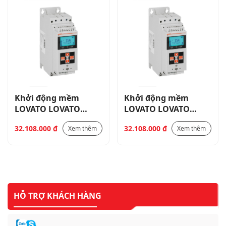
Khởi động mềm
Khởi động mềm
LOVATO LOVATO
LOVATO LOVATO
ADXL 3P 37KW,75A,
ADXL 3P 37KW,75A,
32.108.000
₫
32.108.000
₫
Xem thêm
Xem thêm
điện áp 110…600V_
điện áp 110…600V_
ADXL0075600
ADXL0075600
HỖ TRỢ KHÁCH HÀNG