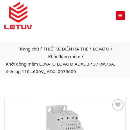
/
/
/
Trang chủ
THIẾT BỊ ĐIỆN HẠ THẾ
LOVATO
/
Khởi động mềm
Khởi động mềm LOVATO LOVATO ADXL 3P 37KW,75A,
điện áp 110…600V_ ADXL0075600
Add
to
wishlist