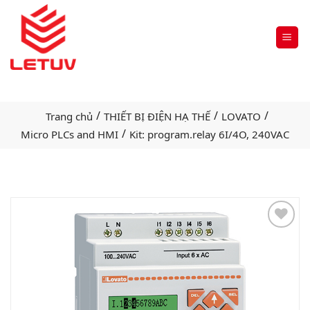
/
/
/
Trang chủ
THIẾT BỊ ĐIỆN HẠ THẾ
LOVATO
/
Micro PLCs and HMI
Kit: program.relay 6I/4O, 240VAC
Add
to
wishlist