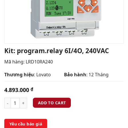
Kit: program.relay 6I/4O, 240VAC
Mã hàng:
LRD10RA240
Thương hiệu
: Lovato
Bảo hành
: 12 Tháng
4.893.000
₫
ADD TO CART
Yêu cầu báo giá