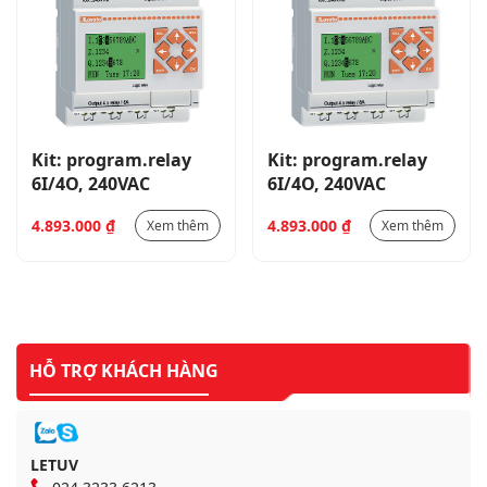
Kit: program.relay
Kit: program.relay
6I/4O, 240VAC
6I/4O, 240VAC
4.893.000
₫
4.893.000
₫
Xem thêm
Xem thêm
HỖ TRỢ KHÁCH HÀNG
LETUV