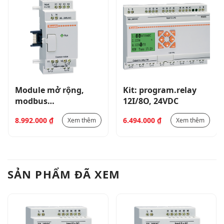
Module mở rộng,
Kit: program.relay
modbus
12I/8O, 24VDC
communication
8.992.000
₫
6.494.000
₫
Xem thêm
Xem thêm
SẢN PHẨM ĐÃ XEM