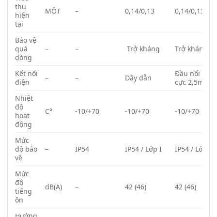
thụ
MỘT
–
0,14/0,13
0,14/0,13
hiện
tại
Bảo vệ
quá
–
–
Trở kháng
Trở kháng
dòng
Kết nối
Đầu nối 3
–
–
Dây dẫn
điện
cực 2,5mm²
Nhiệt
độ
C°
-10/+70
-10/+70
-10/+70
hoạt
động
Mức
độ bảo
–
IP54
IP54 / Lớp I
IP54 / Lớp I
vệ
Mức
độ
dB(A)
–
42 (46)
42 (46)
tiếng
ồn
Hướng