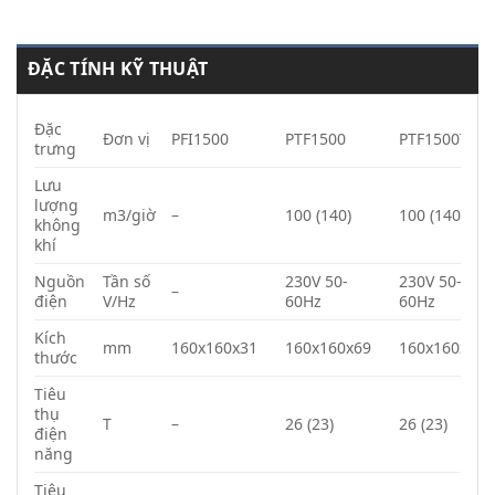
ĐẶC TÍNH KỸ THUẬT
Đặc
Đơn vị
PFI1500
PTF1500
PTF1500T
trưng
Lưu
lượng
m3/giờ
–
100 (140)
100 (140)
không
khí
Nguồn
Tần số
230V 50-
230V 50-
–
điện
V/Hz
60Hz
60Hz
Kích
mm
160x160x31
160x160x69
160x160x69
thước
Tiêu
thụ
T
–
26 (23)
26 (23)
điện
năng
Tiêu