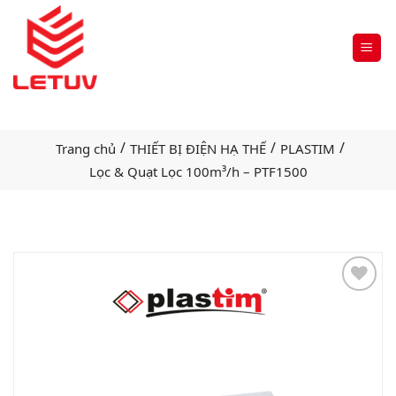
/
/
/
Trang chủ
THIẾT BỊ ĐIỆN HẠ THẾ
PLASTIM
Lọc & Quạt Lọc 100m³/h – PTF1500
Add
to
wishlist