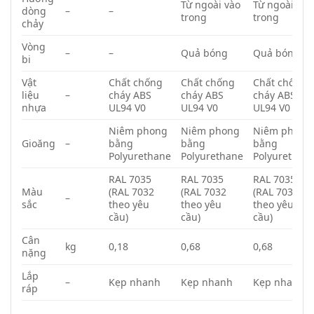
Từ ngoài vào
Từ ngoài vào
dòng
–
–
trong
trong
chảy
Vòng
–
–
Quả bóng
Quả bóng
bi
Vật
Chất chống
Chất chống
Chất chống
liệu
–
cháy ABS
cháy ABS
cháy ABS
nhựa
UL94 V0
UL94 V0
UL94 V0
Niêm phong
Niêm phong
Niêm phong
Gioăng
–
bằng
bằng
bằng
Polyurethane
Polyurethane
Polyurethan
RAL 7035
RAL 7035
RAL 7035
Màu
(RAL 7032
(RAL 7032
(RAL 7032
–
sắc
theo yêu
theo yêu
theo yêu
cầu)
cầu)
cầu)
Cân
kg
0,18
0,68
0,68
nặng
Lắp
–
Kẹp nhanh
Kẹp nhanh
Kẹp nhanh
ráp