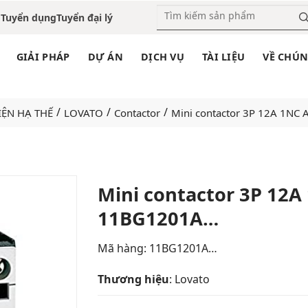
o
Tuyển dụng
Tuyển đại lý
GIẢI PHÁP
DỰ ÁN
DỊCH VỤ
TÀI LIỆU
VỀ CHÚN
/
/
/
IỆN HẠ THẾ
LOVATO
Contactor
Mini contactor 3P 12A 1NC
Mini contactor 3P 12A
11BG1201A…
Add
to
wishlist
Mã hàng: 11BG1201A…
Thương hiệu
: Lovato