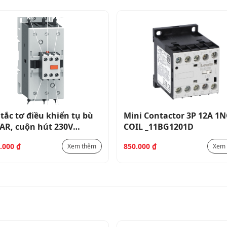
tắc tơ điều khiển tụ bù
Mini Contactor 3P 12A 1N
AR, cuộn hút 230V
COIL _11BG1201D
0HZ BFK9400A
8.000
₫
850.000
₫
Xem thêm
Xem