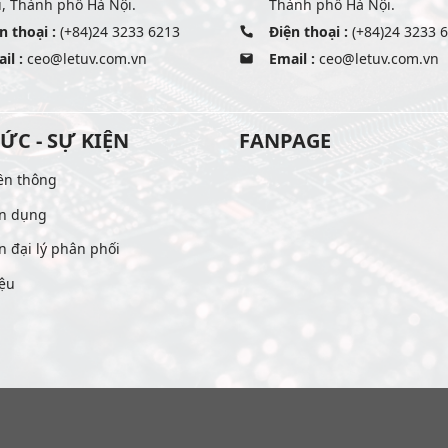
, Thành phố Hà Nội.
Thành phố Hà Nội.
n thoại :
(+84)24 3233 6213
Điện thoại :
(+84)24 3233 
il :
ceo@letuv.com.vn
Email :
ceo@letuv.com.vn
TỨC - SỰ KIỆN
FANPAGE
ền thông
n dụng
n đại lý phân phối
iệu