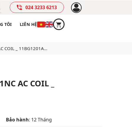
024 3233 6213
G TÔI
LIÊN HỆ
 AC COIL _ 11BG1201A…
 1NC AC COIL _
Bảo hành
: 12 Tháng