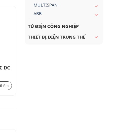
MULTISPAN
ABB
TỦ ĐIỆN CÔNG NGHIỆP
THIẾT BỊ ĐIỆN TRUNG THẾ
C DC
CONTACTOR 3P 80A, AC
Mini Cont
COIL_BF8000A
COIL _ 1
Liên hệ
538.000
₫
 thêm
Xem thêm