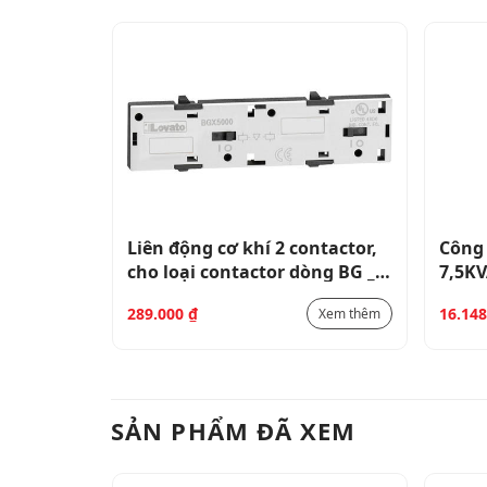
 1NC AC
Liên động cơ khí 2 contactor,
Công 
cho loại contactor dòng BG _
7,5KV
11BGX5000
50/6
289.000
₫
16.14
Xem thêm
Xem thêm
SẢN PHẨM ĐÃ XEM