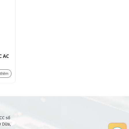
C AC
Mini contactor 3P 12A 1NC AC
COIL _ 11BG1201A…
633.000
₫
 thêm
Xem thêm
CC số
ợ Dừa,