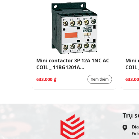
A 1NC AC
Mini contactor 3P 12A 1NC AC
Mini 
COIL _ 11BG1201A…
COIL
633.000
₫
633.0
Xem thêm
Xem thêm
Trụ s
Địa
Đư