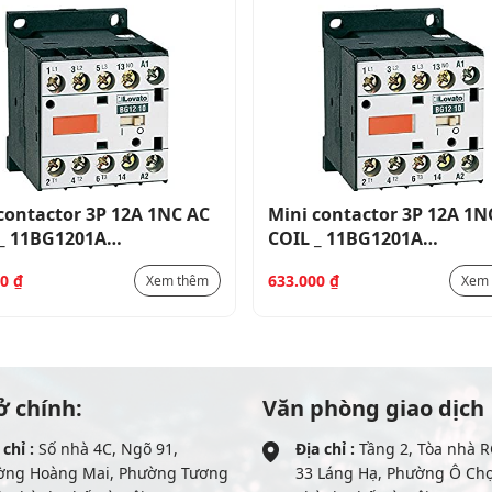
contactor 3P 12A 1NC AC
Mini contactor 3P 12A 1N
 _ 11BG1201A…
COIL _ 11BG1201A…
00
₫
633.000
₫
Xem thêm
Xem
ở chính:
Văn phòng giao dịch
 chỉ :
Số nhà 4C, Ngõ 91,
Địa chỉ :
Tầng 2, Tòa nhà R
ờng Hoàng Mai, Phường Tương
33 Láng Hạ, Phường Ô Ch