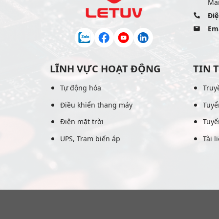
Mai
Điệ
Ema
LĨNH VỰC HOẠT ĐỘNG
TIN 
Tự động hóa
Truy
Điều khiển thang máy
Tuyể
Điện mặt trời
Tuyể
UPS, Trạm biến áp
Tài l