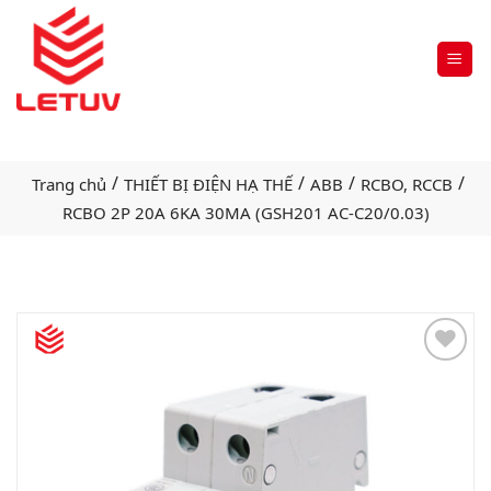
/
/
/
/
Trang chủ
THIẾT BỊ ĐIỆN HẠ THẾ
ABB
RCBO, RCCB
RCBO 2P 20A 6KA 30MA (GSH201 AC-C20/0.03)
Add
to
wishlist