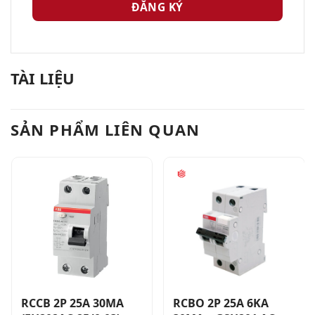
TÀI LIỆU
SẢN PHẨM LIÊN QUAN
RCCB 2P 25A 30MA
RCBO 2P 25A 6KA