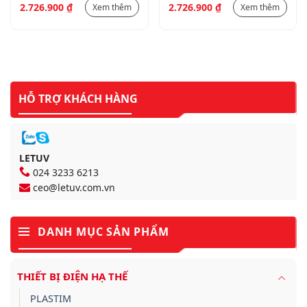
2.726.900
₫
2.726.900
₫
Xem thêm
Xem thêm
HỖ TRỢ KHÁCH HÀNG
LETUV
024 3233 6213
ceo@letuv.com.vn
DANH MỤC SẢN PHẨM
THIẾT BỊ ĐIỆN HẠ THẾ
PLASTIM