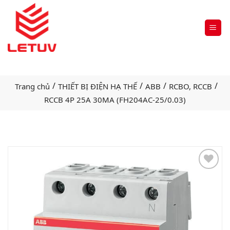
/
/
/
/
Trang chủ
THIẾT BỊ ĐIỆN HẠ THẾ
ABB
RCBO, RCCB
RCCB 4P 25A 30MA (FH204AC-25/0.03)
Add
to
wishlist