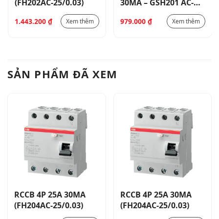
(FH202AC-25/0.03)
30MA – GSH201 AC-
C25/0.03
1.443.200
₫
979.000
₫
Xem thêm
Xem thêm
SẢN PHẨM ĐÃ XEM
RCCB 4P 25A 30MA
RCCB 4P 25A 30MA
(FH204AC-25/0.03)
(FH204AC-25/0.03)