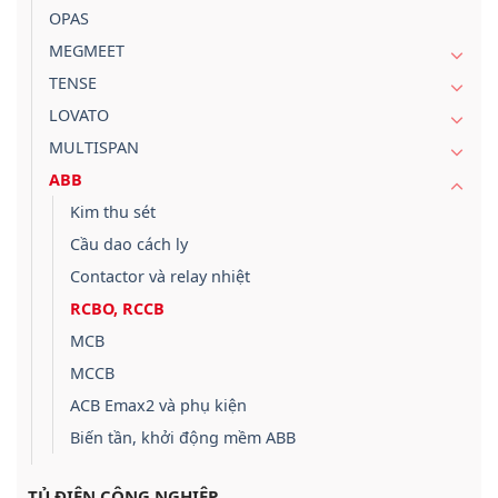
OPAS
MEGMEET
TENSE
LOVATO
MULTISPAN
ABB
Kim thu sét
Cầu dao cách ly
Contactor và relay nhiệt
RCBO, RCCB
MCB
MCCB
ACB Emax2 và phụ kiện
Biến tần, khởi động mềm ABB
TỦ ĐIỆN CÔNG NGHIỆP