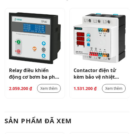
Relay điều khiển
Contactor điện tử
động cơ bơm ba pha
kèm bảo vệ nhiệt
TDK-01
KON-TER-50
2.059.200
₫
1.531.200
₫
Xem thêm
Xem thêm
SẢN PHẨM ĐÃ XEM