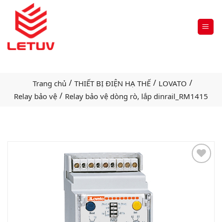
/
/
/
Trang chủ
THIẾT BỊ ĐIỆN HẠ THẾ
LOVATO
/
Relay bảo vệ
Relay bảo vệ dòng rò, lắp dinrail_RM1415
Add
to
wishlist