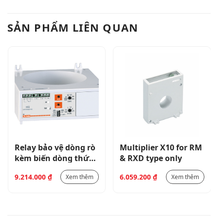
SẢN PHẨM LIÊN QUAN
Relay bảo vệ dòng rò
Multiplier X10 for RM
kèm biến dòng thứ
& RXD type only
tự không 60mm
9.214.000
₫
6.059.200
₫
Xem thêm
Xem thêm