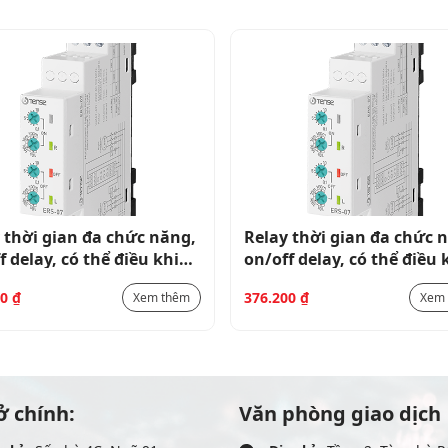
 thời gian đa chức năng,
Relay thời gian đa chức 
f delay, có thể điều khiển
on/off delay, có thể điều 
tín hiệu ERX-30
theo tín hiệu ERX-30
00
₫
376.200
₫
Xem thêm
Xem
ở chính:
Văn phòng giao dịch