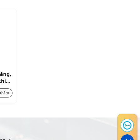
năng,
Relay thời gian đa chức năng,
khiển
on/off delay, có thể điều khiển
theo tín hiệu ERX-30
376.200
₫
 thêm
Xem thêm