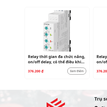
hức năng,
Relay thời gian đa chức năng,
Relay
điều khiển
on/off delay, có thể điều khiển
on/of
theo tín hiệu ERX-30
theo 
376.200
₫
376.2
Xem thêm
Xem thêm
Trụ s