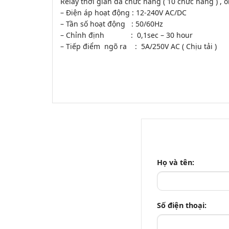
Relay thời gian đa chức năng ( 10 chức năng ) , on
– Điện áp hoạt động : 12-240V AC/DC
– Tần số hoạt động : 50/60Hz
– Chỉnh định : 0,1sec – 30 hour
– Tiếp điểm ngõ ra : 5A/250V AC ( Chịu tải )
Họ và tên:
Số điện thoại: