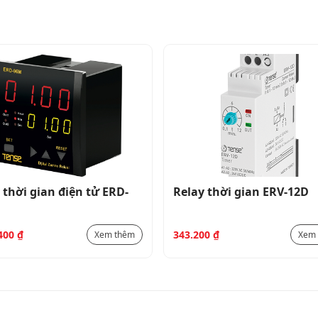
 thời gian điện tử ERD-
Relay thời gian ERV-12D
.400
₫
343.200
₫
Xem thêm
Xem