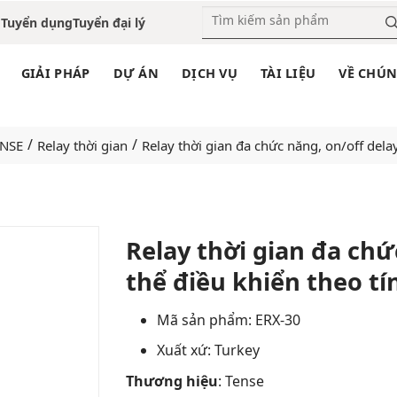
o
Tuyển dụng
Tuyển đại lý
GIẢI PHÁP
DỰ ÁN
DỊCH VỤ
TÀI LIỆU
VỀ CHÚN
/
/
NSE
Relay thời gian
Relay thời gian đa chức năng, on/off delay
Relay thời gian đa chứ
thể điều khiển theo tí
Add
to
wishlist
Mã sản phẩm: ERX-30
Xuất xứ: Turkey
Thương hiệu
: Tense