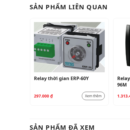
SẢN PHẨM LIÊN QUAN
12DY
Relay thời gian ERP-60Y
Relay
96M
297.000
₫
1.313
Xem thêm
Xem thêm
SẢN PHẨM ĐÃ XEM