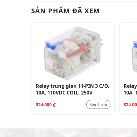
SẢN PHẨM ĐÃ XEM
IN 3 C/O,
Relay trung gian 11-PIN 3 C/O,
Relay
0V
10A, 110VDC COIL, 250V
10A, 
324.000
₫
324.0
Xem thêm
Xem thêm