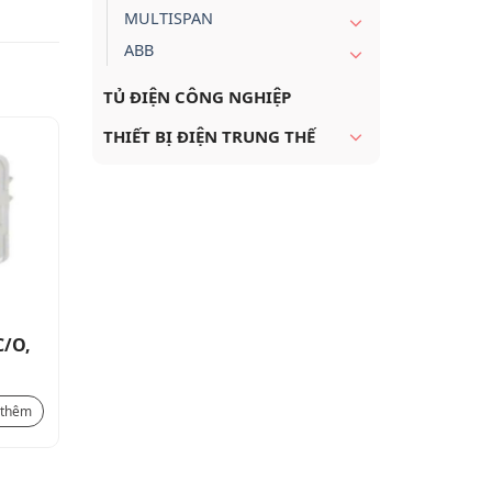
MULTISPAN
ABB
TỦ ĐIỆN CÔNG NGHIỆP
THIẾT BỊ ĐIỆN TRUNG THẾ
C/O,
Relay trung gian 2 C/O, 7A,
Relay trung gia
230VAC COIL, 250V
12VAC/DC
168.000
₫
73.000
₫
 thêm
Xem thêm