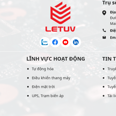
Trụ s
Địa
Đư
Mai
Điệ
Ema
LĨNH VỰC HOẠT ĐỘNG
TIN 
Tự động hóa
Truy
Điều khiển thang máy
Tuyể
Điện mặt trời
Tuyể
UPS, Trạm biến áp
Tài l