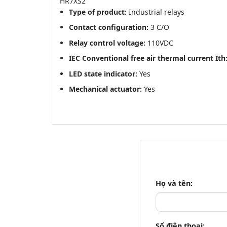
HR7XS2
Type of product:
Industrial relays
Contact configuration:
3 C/O
Relay control voltage:
110VDC
IEC Conventional free air thermal current Ith
LED state indicator:
Yes
Mechanical actuator:
Yes
Họ và tên:
Số điện thoại: