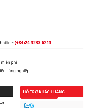
(+84)24 3233 6213
hotline:
t miễn phí
 điện công nghiệp
HỖ TRỢ KHÁCH HÀNG
ket