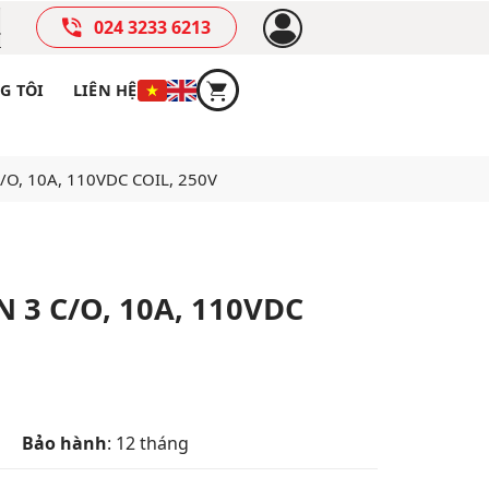
024 3233 6213
G TÔI
LIÊN HỆ
 C/O, 10A, 110VDC COIL, 250V
N 3 C/O, 10A, 110VDC
Bảo hành
: 12 tháng