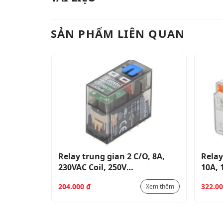
SẢN PHẨM LIÊN QUAN
O, 10A,
Relay trung gian 2 C/O, 8A,
Relay
R501CA230
230VAC Coil, 250V
10A, 
_HR502CA230
204.000
₫
322.0
Xem thêm
Xem thêm