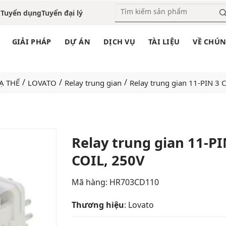
o
Tuyển dụng
Tuyển đại lý
GIẢI PHÁP
DỰ ÁN
DỊCH VỤ
TÀI LIỆU
VỀ CHÚN
/
/
/
HẠ THẾ
LOVATO
Relay trung gian
Relay trung gian 11-PIN 3
Relay trung gian 11-PI
COIL, 250V
Add
to
wishlist
Mã hàng: HR703CD110
Thương hiệu
: Lovato