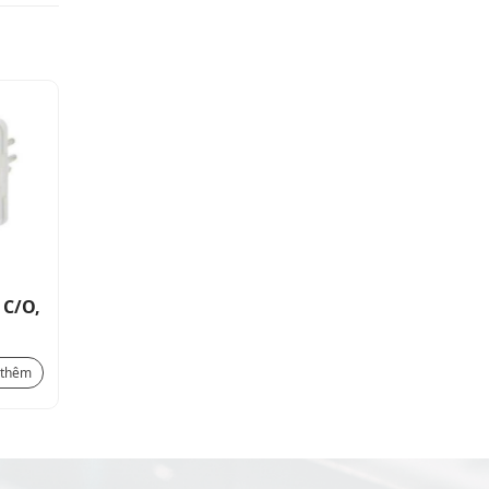
 C/O,
Relay trung gian 11-PIN 3 C/O,
10A, 110VDC COIL, 250V
324.000
₫
 thêm
Xem thêm