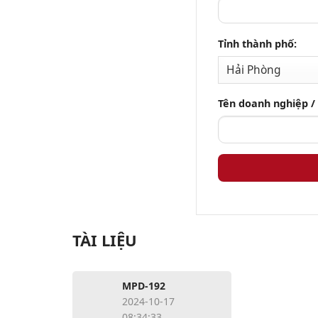
THIẾT LẬP CHUYẾN ĐI:
Dưới dòng điện
Tỉnh thành phố:
Quá dòng
Dưới điện áp
Tên doanh nghiệp /
Quá áp
Tần số trên / dưới
Ngắn mạch
Khóa điểm Rotor
Mất cân bằng
TÀI LIỆU
THÔNG SỐ THỜI GIAN:
Độ trễ khi bật nguồn
MPD-192
Thời gian trễ ban đầu
2024-10-17
08:34:33
Thời gian trễ chuyến đi (Điện áp, Dòng điện, Tần