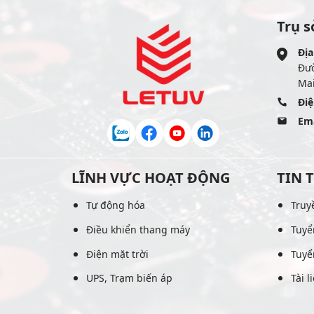
Trụ s
Địa
Đư
Mai
Điệ
Ema
LĨNH VỰC HOẠT ĐỘNG
TIN 
Tự động hóa
Truy
Điều khiển thang máy
Tuyể
Điện mặt trời
Tuyể
UPS, Trạm biến áp
Tài l