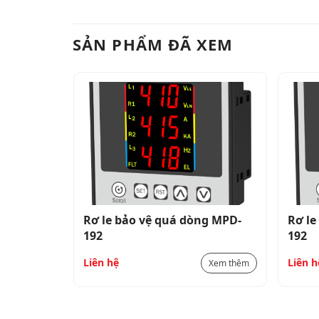
Nhiệt độ lưu trữ
Độ ẩm tương đối
SẢN PHẨM ĐÃ XEM
Mức độ bảo vệ (Theo yêu cầu)
g MPD-
Rơ le bảo vệ quá dòng MPD-
Rơ le
192
192
Liên hệ
Liên h
Xem thêm
Xem thêm