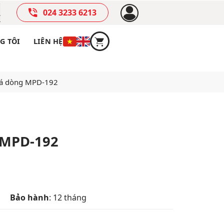
024 3233 6213
G TÔI
LIÊN HỆ
quá dòng MPD-192
 MPD-192
Bảo hành
: 12 tháng