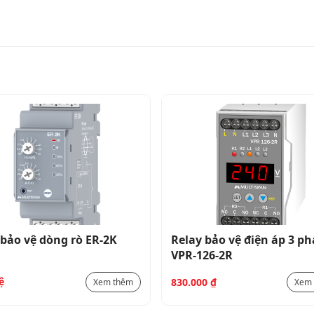
0 đến 999 giây
1 đến 99 giây
0 đến 99 giây
2 Không
Tiếp sức thứ nhất (NO – C – NC)
Tiếp sức thứ hai (NO – C)
Rơ le thứ nhất 10 Amp, 230V AC (Tải điện trở
Rơ le thứ hai 5 Amp (Với sự truyền động đ
thời)
100 đến 270V AC, 50Hz
elay bảo vệ điện áp 3 pha
Relay bảo vệ dòng rò,
PR-126-2R
ELR-63
4VA @ 230 AC TỐI ĐA
30.000
₫
1.050.000
₫
Xem thêm
0 đến 55°C