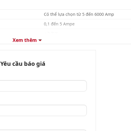
Có thể lựa chọn từ 5 đến 6000 Amp
0,1 đến 5 Ampe
< 0,2VA
Xem thêm
Lên đến 6A liên tục
45,0 đến 65,0 Hz
Yêu cầu báo giá
3 chữ số, 3 dòng 7 đoạn 0,56”,
ĐÈN LED MÀU ĐỎ
Cuộn, ĐẶT, RST, TĂNG, GIẢM
96 (C) X 96 (R) X 54 (S) mm
92 (C) X 92 (R) mm
3 Pha – 4 Dây, 3 Pha – 3 Dây