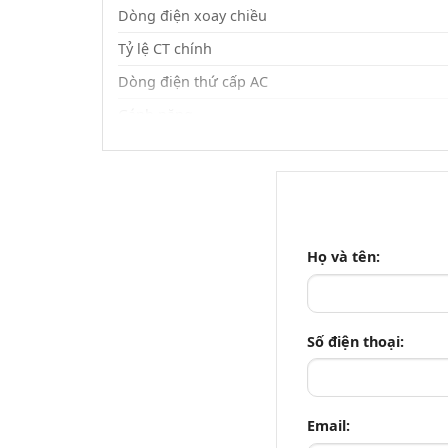
Dòng điện xoay chiều
Tỷ lệ CT chính
Dòng điện thứ cấp AC
Gánh nặng
Quá tải
Tính thường xuyên
MÀN HÌNH VÀ CÁC PHÍM:
Trưng bày
Họ và tên:
Chìa khóa
KÍCH THƯỚC:
Số điện thoại:
Kích thước (mm)
Cắt tấm (mm)
Email:
Lựa chọn mạng