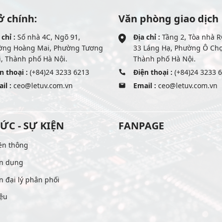
ở chính:
Văn phòng giao dịch
 chỉ :
Số nhà 4C, Ngõ 91,
Địa chỉ :
Tầng 2, Tòa nhà R
ờng Hoàng Mai, Phường Tương
33 Láng Hạ, Phường Ô Ch
, Thành phố Hà Nội.
Thành phố Hà Nội.
n thoại :
(+84)24 3233 6213
Điện thoại :
(+84)24 3233 
il :
ceo@letuv.com.vn
Email :
ceo@letuv.com.vn
TỨC - SỰ KIỆN
FANPAGE
ền thông
n dụng
n đại lý phân phối
iệu