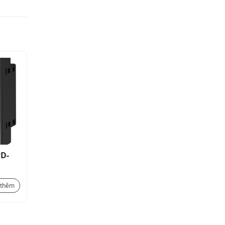
PD-
Rơ le bảo vệ quá dòng MPD-
192
Liên hệ
 thêm
Xem thêm