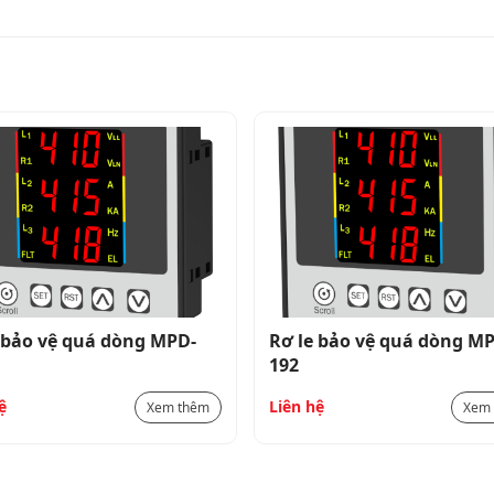
0 đến 55°C
95% RH Không ngưng tụ
IP-65 (Mặt trước Theo IS/IEC 60529: 2001)
 bảo vệ quá dòng MPD-
Rơ le bảo vệ quá dòng M
192
ệ
Liên hệ
Xem thêm
Xem