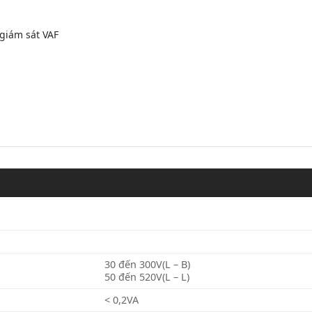
 giám sát VAF
30 đến 300V(L – B)
50 đến 520V(L – L)
< 0,2VA