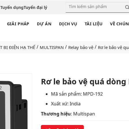
o
Tuyển dụng
Tuyển đại lý
GIẢI PHÁP
DỰ ÁN
DỊCH VỤ
TÀI LIỆU
VỀ CHÚN
/
/
/
T BỊ ĐIỆN HẠ THẾ
MULTISPAN
Relay bảo vệ
Rơ le bảo vệ 
Rơ le bảo vệ quá dòng
Add
Mã sản phẩm: MPD-192
to
Xuất xứ: India
wishlist
Thương hiệu
: Multispan