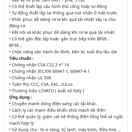
• Có thể thiết lập cấu hình thủ công hoặc tự động
• Tự động thiết lập lại thông qua nút nhấn ở mặt trước
• Khắc phục dễ dàng rơ le khi quá tải nhiệt xảy ra cho
động cơ
• Kết nối và khắc phục dễ dàng khi rơ le quá tải nhiệt
• Có thể gắn độc lập hoặc gắn trực tiếp trên BF09…
BF38…
• Chức năng vận hành ổn định, bền bỉ, tuổi thọ lâu dài
Tiêu chuẩn :
• Chứng nhận CSA C22.2 n° 14
• Chứng nhận IEC/EN 60947-1, 60947-4-1
• Chứng nhận UL 508
• Tuân thủ CCC, CSA, EAC, cULus
• Thương hiệu LOVATO ( xuất xứ Italy )
Ứng dụng :
• Chuyển mạnh dòng điện sang các tải khác.
• Cách ly các mạch điều khiển khỏi mạch tải điện
• Có thể quản lý, giám sát hệ thống điện tổng thể và ngắt
mạch hợp lý
• Sử dụng cho : lò vi sóng, tủ lạnh, máy bơm, điều hòa …