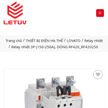
/
/
/
Trang chủ
THIẾT BỊ ĐIỆN HẠ THẾ
LOVATO
Relay nhiệt
/
Relay nhiệt 3P (150-250A), DÒNG RF420_RF420250
Add
to
wishlist