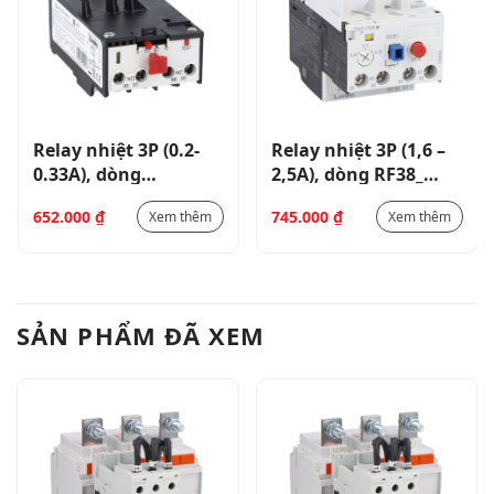
Relay nhiệt 3P (0.2-
Relay nhiệt 3P (1,6 –
0.33A), dòng
2,5A), dòng RF38_
RF9_11RF9033
RF380250
652.000
₫
745.000
₫
Xem thêm
Xem thêm
SẢN PHẨM ĐÃ XEM