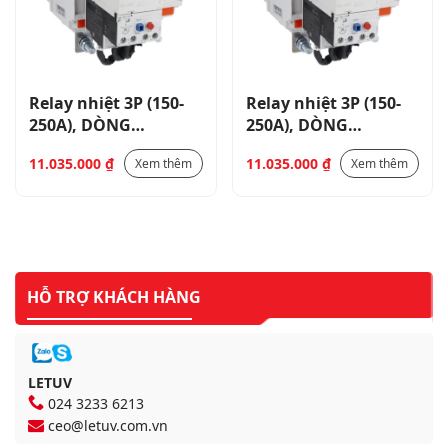
Relay nhiệt 3P (150-
Relay nhiệt 3P (150-
250A), DÒNG
250A), DÒNG
RF420_RF420250
RF420_RF420250
11.035.000
₫
11.035.000
₫
Xem thêm
Xem thêm
HỖ TRỢ KHÁCH HÀNG
LETUV
024 3233 6213
ceo@letuv.com.vn