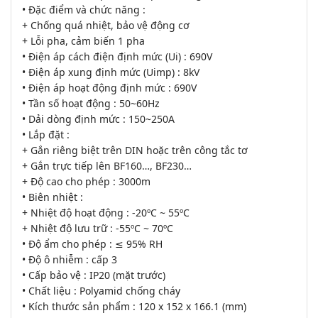
• Đặc điểm và chức năng :
+ Chống quá nhiệt, bảo vệ động cơ
+ Lỗi pha, cảm biến 1 pha
• Điện áp cách điện định mức (Ui) : 690V
• Điện áp xung định mức (Uimp) : 8kV
• Điện áp hoạt động định mức : 690V
• Tần số hoạt động : 50~60Hz
• Dải dòng định mức : 150~250A
• Lắp đặt :
+ Gắn riêng biệt trên DIN hoặc trên công tắc tơ
+ Gắn trực tiếp lên BF160…, BF230…
+ Độ cao cho phép : 3000m
• Biên nhiệt :
+ Nhiệt độ hoạt động : -20ºC ~ 55ºC
+ Nhiệt độ lưu trữ : -55ºC ~ 70ºC
• Độ ẩm cho phép : ≤ 95% RH
• Độ ô nhiễm : cấp 3
• Cấp bảo vệ : IP20 (mặt trước)
• Chất liệu : Polyamid chống cháy
• Kích thước sản phẩm : 120 x 152 x 166.1 (mm)