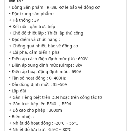
Mô tả :
• Dòng Sản phẩm : RF38, Rơ le bảo vệ động cơ
• Đặc trưng sản phẩm :
+ Hệ thống : 3P
+ Kết nối : gắn trực tiếp
+ Chế độ thiết lập : Thiết lập thủ công
• Đặc điểm và chức năng :
+ Chống quá nhiệt, bảo vệ động cơ
+ Lỗi pha, cảm biến 1 pha
• Điện áp cách điện định mức (Ui) : 690V
• Điện áp xung định mức (Uimp) : 8kV
• Điện áp hoạt động định mức : 690V
• Tần số hoạt động : 0~400Hz
• Dải dòng định mức : 35~50A
• Lắp đặt :
+ Gắn riêng biệt trên DIN hoặc trên công tắc tơ
+ Gắn trực tiếp lên BF40…, BF94…
+ Độ cao cho phép : 3000m
• Biên nhiệt :
+ Nhiệt độ hoạt động : -20ºC ~ 55ºC
+ Nhiệt độ lưu trữ : -55ºC ~ 80ºC