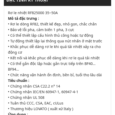
ĐẶC TÍNH KỸ THUẬT
Rơ le nhiệt RF825000 35~50A
Mô tả đặc trưng :
• Rơ le dòng RF82, thiết kế đẹp, nhỏ gọn, chắc chắn
• Bảo vệ lỗi pha, cảm biến 1 pha, 3 cực
• Có thể thiết lập cấu hình thủ công hoặc tự động
• Tự động thiết lập lại thông qua nút nhấn ở mặt trước
• Khắc phục dễ dàng rơ le khi quá tải nhiệt xảy ra cho
động cơ
• Kết nối và khắc phục dễ dàng khi rơ le quá tải nhiệt
• Có thể gắn độc lập hoặc gắn trực tiếp trên BF40…
BF94…
• Chức năng vận hành ổn định, bền bỉ, tuổi thọ lâu dài
Tiêu chuẩn :
• Chứng nhận CSA C22.2 n° 14
• Chứng nhận IEC/EN 60947-1, 60947-4-1
• Chứng nhận UL 508
• Tuân thủ CCC, CSA, EAC, cULus
• Thương hiệu LOVATO ( xuất xứ Italy )
Ứng dụng :