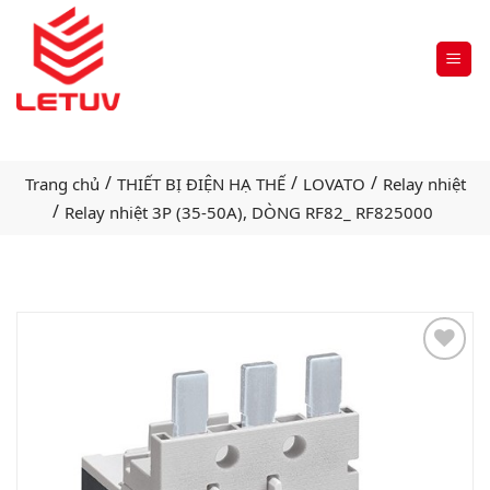
/
/
/
Trang chủ
THIẾT BỊ ĐIỆN HẠ THẾ
LOVATO
Relay nhiệt
/
Relay nhiệt 3P (35-50A), DÒNG RF82_ RF825000
Add
to
wishlist