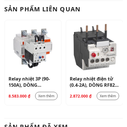
SẢN PHẨM LIÊN QUAN
Relay nhiệt 3P (90-
Relay nhiệt điện tử
150A), DÒNG
(0.4-2A), DÒNG RF82 _
RF200_RF200150
RFE450200
8.583.000
₫
2.872.000
₫
Xem thêm
Xem thêm
SẢN PHẨM ĐÃ XEM