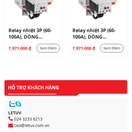
Relay nhiệt 3P (60-
Relay nhiệt 3P (60-
100A), DÒNG
100A), DÒNG
RF200_RF200100
RF200_RF200100
7.971.000
₫
7.971.000
₫
Xem thêm
Xem thêm
HỖ TRỢ KHÁCH HÀNG
LETUV
024 3233 6213
ceo@letuv.com.vn