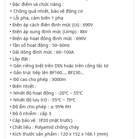
• Đặc điểm và chức năng :
+ Chống quá nhiệt, bảo vệ động cơ
+ Lỗi pha, cảm biến 1 pha
• Điện áp cách điện định mức (Ui) : 690V
• Điện áp xung định mức (Uimp) : 8kV
• Điện áp hoạt động định mức : 690V
• Tần số hoạt động : 50~60Hz
• Dải dòng định mức : 60~100A
• Lắp đặt :
+ Gắn riêng biệt trên DIN hoặc trên công tắc tơ
+ Gắn trực tiếp lên BF160…, BF230…
+ Độ cao cho phép : 3000m
• Biên nhiệt :
+ Nhiệt độ hoạt động : -20ºC ~ 55ºC
+ Nhiệt độ lưu trữ : -55ºC ~ 70ºC
• Độ ẩm cho phép : ≤ 95% RH
• Độ ô nhiễm : cấp 3
• Cấp bảo vệ : IP20 (mặt trước)
• Chất liệu : Polyamid chống cháy
• Kích thước sản phẩm : 120 x 152 x 166.1 (mm)