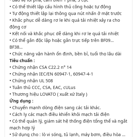
• Có thể thiết lập cấu hình thủ công hoặc tự động
• Tự động thiết lập lại thông qua nút nhấn ở mặt trước
• Khắc phục dễ dàng rơ le khi quá tải nhiệt xảy ra cho
động cơ
• Kết nối và khắc phục dễ dàng khi rơ le quá tải nhiệt
• Có thể gắn độc lập hoặc gắn trực tiếp trên BF09…
BF38…
• Chức năng vận hành ổn định, bền bỉ, tuổi thọ lâu dài
Tiêu chuẩn :
• Chứng nhận CSA C22.2 n° 14
• Chứng nhận IEC/EN 60947-1, 60947-4-1
• Chứng nhận UL 508
• Tuân thủ CCC, CSA, EAC, cULus
• Thương hiệu LOVATO ( xuất xứ Italy )
Ứng dụng :
• Chuyển mạnh dòng điện sang các tải khác.
• Cách ly các mạch điều khiển khỏi mạch tải điện
• Có thể quản lý, giám sát hệ thống điện tổng thể và ngắt
mạch hợp lý
• Sử dụng cho : lò vi sóng, tủ lạnh, máy bơm, điều hòa …