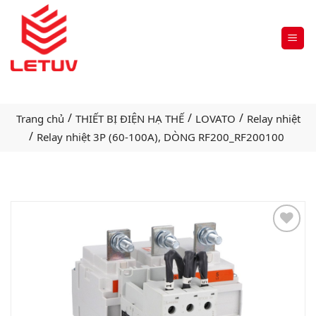
/
/
/
Trang chủ
THIẾT BỊ ĐIỆN HẠ THẾ
LOVATO
Relay nhiệt
/
Relay nhiệt 3P (60-100A), DÒNG RF200_RF200100
Add
to
wishlist