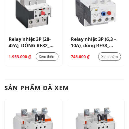
Relay nhiệt 3P (28-
Relay nhiệt 3P (6,3 –
42A), DÒNG RF82_
10A), dòng RF38_
RF824200
RF381000
1.953.000
₫
745.000
₫
Xem thêm
Xem thêm
SẢN PHẨM ĐÃ XEM