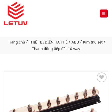
/
/
/
/
Trang chủ
THIẾT BỊ ĐIỆN HẠ THẾ
ABB
Kim thu sét
Thanh đồng tiếp đất 10 way
Add
to
wishlist