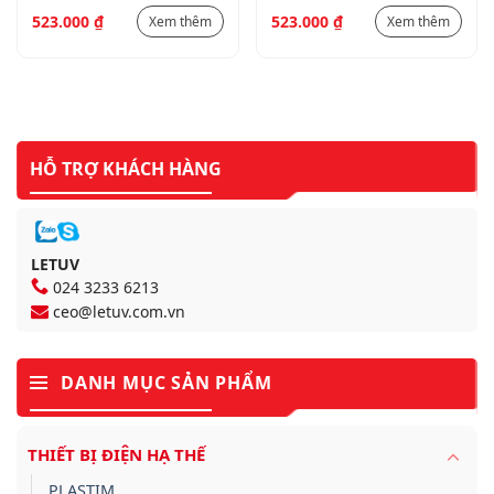
cho contactor BG _
cho contactor BG _
523.000
₫
523.000
₫
Xem thêm
Xem thêm
11BGX1022
11BGX1022
HỖ TRỢ KHÁCH HÀNG
LETUV
024 3233 6213
ceo@letuv.com.vn
DANH MỤC SẢN PHẨM
THIẾT BỊ ĐIỆN HẠ THẾ
PLASTIM