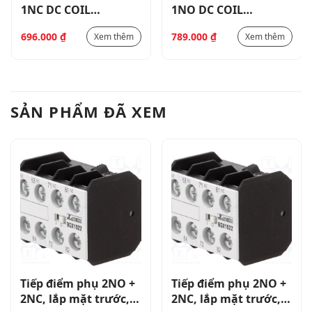
1NC DC COIL
1NO DC COIL
_11BG0601D
_11BG0910D
696.000
₫
789.000
₫
Xem thêm
Xem thêm
SẢN PHẨM ĐÃ XEM
Tiếp điểm phụ 2NO +
Tiếp điểm phụ 2NO +
2NC, lắp mặt trước,
2NC, lắp mặt trước,