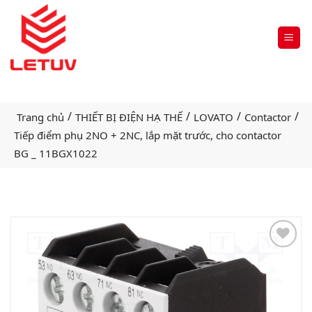
/
/
/
/
Trang chủ
THIẾT BỊ ĐIỆN HẠ THẾ
LOVATO
Contactor
Tiếp điểm phụ 2NO + 2NC, lắp mặt trước, cho contactor
BG _ 11BGX1022
Add
to
wishlist