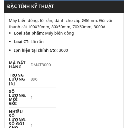
ĐẶC TÍNH KỸ THUẬT
Máy biến dòng, lõi rắn, dành cho cáp Ø86mm. Đối với
thanh cái 100X30mm, 80X50mm, 70X60mm, 3000A
Loại sản phẩm:
Máy biến dòng
Loại CT:
Lõi rắn
Ipn hiện tại chính (/5):
3000
MÃ ĐẶT
DM4T3000
HÀNG
TRỌNG
LƯỢNG
896
[G]
SỐ
LƯỢNG.
1
MỖI
GÓI
NHIỀU
SỐ
LƯỢNG.
SỐ GÓI
1
CHO