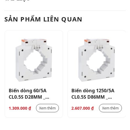
SẢN PHẨM LIÊN QUAN
Biến dòng 60/5A
Biến dòng 1250/5A
CL0.5S D28MM _
CL0.5S D86MM _
DM1TP0060
DM5TP1250
1.309.000
₫
2.607.000
₫
Xem thêm
Xem thêm