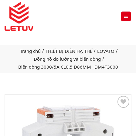
/
/
/
Trang chủ
THIẾT BỊ ĐIỆN HẠ THẾ
LOVATO
/
Đồng hồ đo lường và biến dòng
Biến dòng 3000/5A CL0.5 D86MM _DM4T3000
Add
to
wishlist