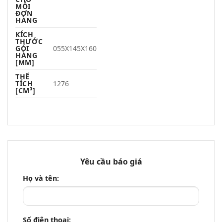
MỖI
ĐƠN
HÀNG
KÍCH
THƯỚC
GÓI
055X145X160
HÀNG
[MM]
THỂ
TÍCH
1276
[CM³]
Yêu cầu báo giá
Họ và tên:
Số điện thoại: