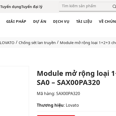
o
Tuyển dụng
Tuyển đại lý
GIẢI PHÁP
DỰ ÁN
DỊCH VỤ
TÀI LIỆU
VỀ CHÚN
/
/
LOVATO
Chống sét lan truyền
Module mở rộng loại 1+2+3 ch
Module mở rộng loại 1
SA0 – SAX00PA320
Add
to
wishlist
Mã hàng: SAX00PA320
Thương hiệu
: Lovato