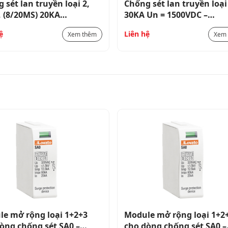
 sét lan truyền loại 2,
Chống sét lan truyền loại
 (8/20MS) 20KA
30KA Un = 1500VDC –
NA300
SG2DGK50M3
ệ
Liên hệ
Xem thêm
Xem
e mở rộng loại 1+2+3
Module mở rộng loại 1+2
òng chống sét SA0 –
cho dòng chống sét SA0 –