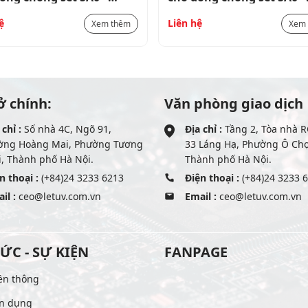
0PA320
SAX00PA320
ệ
Liên hệ
Xem thêm
Xem
ở chính:
Văn phòng giao dịch
 chỉ :
Số nhà 4C, Ngõ 91,
Địa chỉ :
Tầng 2, Tòa nhà R
ờng Hoàng Mai, Phường Tương
33 Láng Hạ, Phường Ô Ch
, Thành phố Hà Nội.
Thành phố Hà Nội.
n thoại :
(+84)24 3233 6213
Điện thoại :
(+84)24 3233 
il :
ceo@letuv.com.vn
Email :
ceo@letuv.com.vn
TỨC - SỰ KIỆN
FANPAGE
ền thông
n dụng