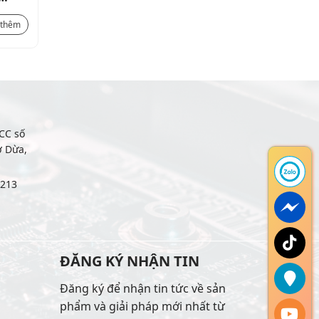
SAX00PA320
Liên hệ
 thêm
Xem thêm
CC số
ợ Dừa,
6213
ĐĂNG KÝ NHẬN TIN
Đăng ký để nhận tin tức về sản
phẩm và giải pháp mới nhất từ