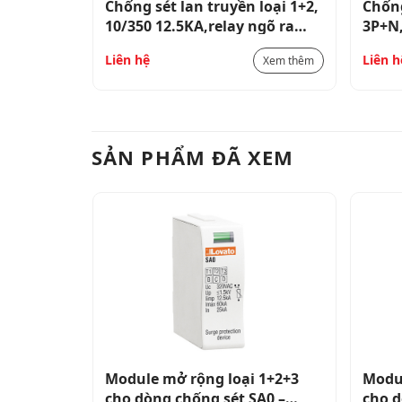
loại 2,
Chống sét lan truyền loại 1+2,
Chống
relay ngõ
10/350 12.5KA,relay ngõ ra
3P+N,
SA0B3PA320R
SG23
Liên hệ
Liên h
Xem thêm
Xem thêm
SẢN PHẨM ĐÃ XEM
 1+2+3
Module mở rộng loại 1+2+3
Modul
A0 –
cho dòng chống sét SA0 –
cho d