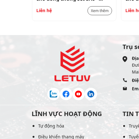
SAX00PA320
SAX0
Liên hệ
Liên h
Xem thêm
Xem thêm
Trụ s
Địa
Đư
Mai
Điệ
Ema
LĨNH VỰC HOẠT ĐỘNG
TIN 
Tự động hóa
Truy
Điều khiển thang máy
Tuyể