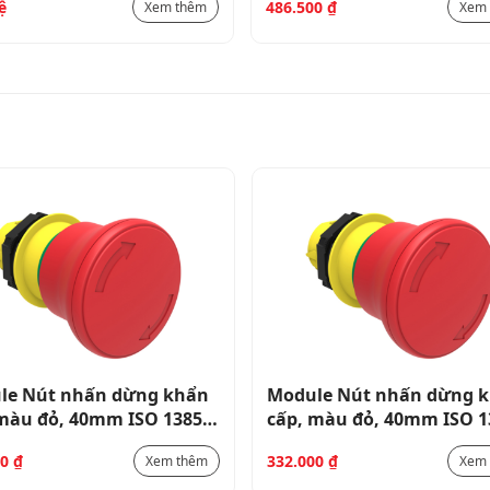
ệ
486.500
₫
Xem thêm
Xem 
màu đen, 48X48mm
7GN1291U
le Nút nhấn dừng khẩn
Module Nút nhấn dừng 
 màu đỏ, 40mm ISO 13850
cấp, màu đỏ, 40mm ISO 1
6644
LPCB6644
00
₫
332.000
₫
Xem thêm
Xem