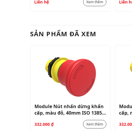
Liên hệ
Liên h
Xem thêm
Xem thêm
SẢN PHẨM ĐÃ XEM
ng khẩn
Module Nút nhấn dừng khẩn
Modu
SO 13850
cấp, màu đỏ, 40mm ISO 13850
cấp,
LPCB6644
LPCB
332.000
₫
332.0
Xem thêm
Xem thêm