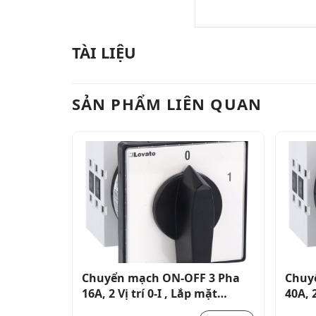
TÀI LIỆU
SẢN PHẨM LIÊN QUAN
DC,
Chuyển mạch ON-OFF 3 Pha
Chuy
16A, 2 Vị trí 0-I , Lắp mặt
40A, 2
cánh_GX1610U
cánh