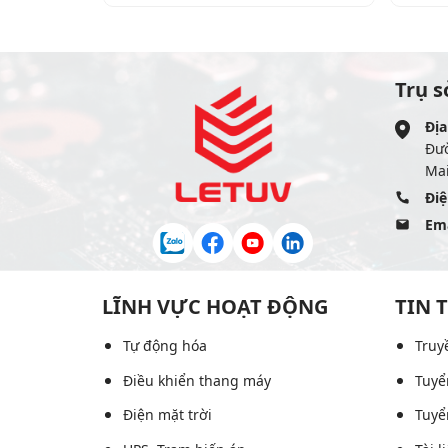
Trụ s
Địa
Đư
Mai
Điệ
Ema
LĨNH VỰC HOẠT ĐỘNG
TIN 
Tự động hóa
Truy
Điều khiển thang máy
Tuyể
Điện mặt trời
Tuyể