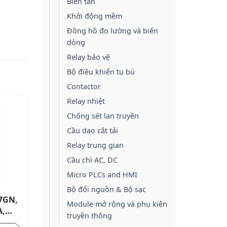
Biến tần
Khởi động mềm
Đồng hồ đo lường và biến
dòng
Relay bảo vệ
Bộ điều khiển tụ bù
Contactor
Relay nhiệt
Chống sét lan truyền
Cầu dao cắt tải
Relay trung gian
Cầu chì AC, DC
Micro PLCs and HMI
Bộ đổi nguồn & Bộ sạc
7GN,
Công tắc cam quay dòng 7GN,
Module n
Module mở rộng và phụ kiện
A,
công tắc chuyển đổi 2 cực 16A,
LPCBL711
truyền thông
m
gắn phía trước có tay cầm