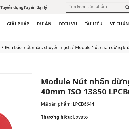
o
Tuyển dụng
Tuyển đại lý
GIẢI PHÁP
DỰ ÁN
DỊCH VỤ
TÀI LIỆU
VỀ CHÚN
/
/
O
Đèn báo, nút nhấn, chuyển mạch
Module Nút nhấn dừng kh
Module Nút nhấn dừng
40mm ISO 13850 LPCB
Add
to
wishlist
Mã sản phẩm: LPCB6644
Thương hiệu
: Lovato