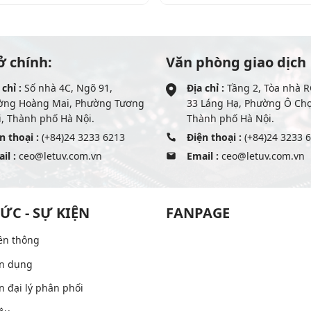
ở chính:
Văn phòng giao dịch
 chỉ :
Số nhà 4C, Ngõ 91,
Địa chỉ :
Tầng 2, Tòa nhà R
ờng Hoàng Mai, Phường Tương
33 Láng Hạ, Phường Ô Ch
, Thành phố Hà Nội.
Thành phố Hà Nội.
n thoại :
(+84)24 3233 6213
Điện thoại :
(+84)24 3233 
il :
ceo@letuv.com.vn
Email :
ceo@letuv.com.vn
TỨC - SỰ KIỆN
FANPAGE
ền thông
n dụng
n đại lý phân phối