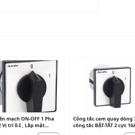
ển mạch ON-OFF 1 Pha
Công tắc cam quay dòng 
 Vị trí 0-I , Lắp mặt
công tắc BẬT-TẮT 2 cực 16
_GX4090U
gắn phía trước có tay cầ