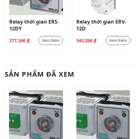
Relay thời gian ERS-
Relay thời gian ERV-
12DY
12D
277.200
₫
343.200
₫
Xem thêm
Xem thêm
SẢN PHẨM ĐÃ XEM