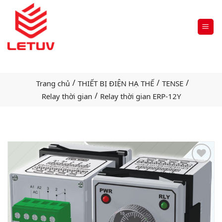
/
/
/
Trang chủ
THIẾT BỊ ĐIỆN HẠ THẾ
TENSE
/
Relay thời gian
Relay thời gian ERP-12Y
Add
to
wishlist