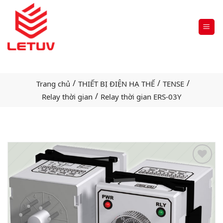
/
/
/
Trang chủ
THIẾT BỊ ĐIỆN HẠ THẾ
TENSE
/
Relay thời gian
Relay thời gian ERS-03Y
Add
to
wishlist